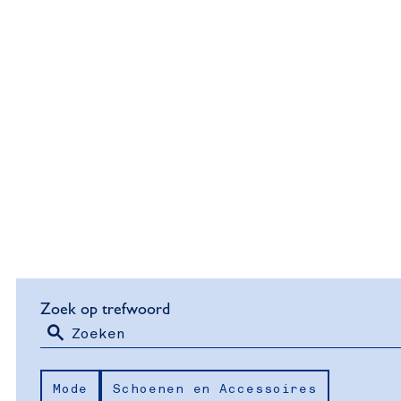
W
S
Zoek op trefwoord
o
a
Z
r
Thema
o
t
t
Mode
Schoenen en Accessoires
e
e