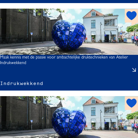
l
f
h
t
o
s
t
s
p
o
i
t
Maak kennis met de passie voor ambachtelijke druktechnieken van Atelier
l
Indrukwekkend
I
r
Indrukwekkend
r
h
o
t
s
p
o