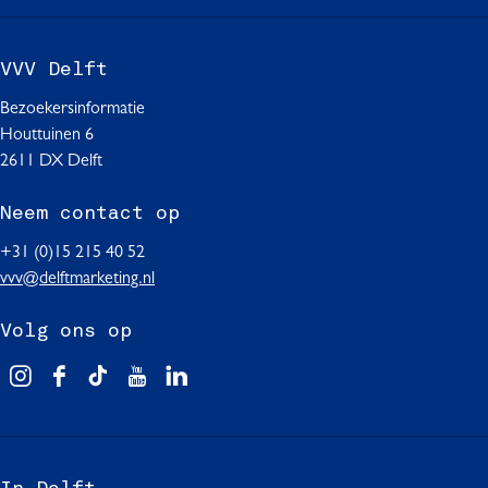
a
e
g
p
VVV Delft
i
a
Bezoekersinformatie
n
g
Houttuinen 6
a
i
2611 DX Delft
n
Neem contact op
a
+31 (0)15 215 40 52
vvv@delftmarketing.nl
Volg ons op
V
F
T
Y
L
i
a
i
o
i
s
c
k
u
n
i
e
T
T
k