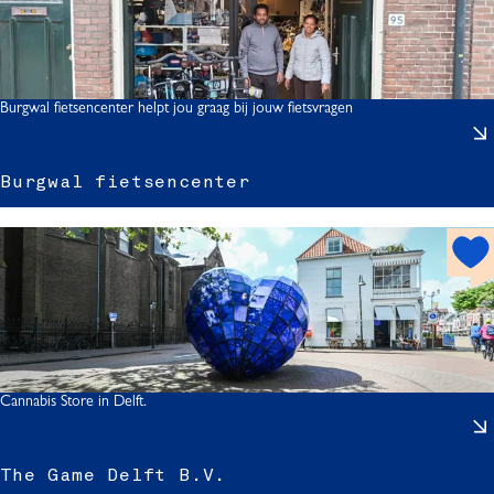
l
s
s
p
o
t
Burgwal fietsencenter helpt jou graag bij jouw fietsvragen
i
Burgwal fietsencenter
l
r
i
h
s
o
t
t
l
s
f
p
l
i
o
f
t
Cannabis Store in Delft.
t
t
s
The Game Delft B.V.