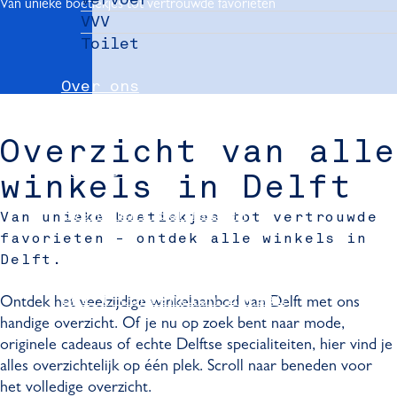
Van unieke boetiekjes tot vertrouwde favorieten
VVV
Toilet
Over ons
Nieuws
Overzicht van alle
Partners
winkels in Delft
Evenement aanmelden
Van unieke boetiekjes tot vertrouwde
favorieten - ontdek alle winkels in
Pers
Delft.
Delft Convention Bureau
Ontdek het veelzijdige winkelaanbod van Delft met ons
handige overzicht. Of je nu op zoek bent naar mode,
originele cadeaus of echte Delftse specialiteiten, hier vind je
alles overzichtelijk op één plek. Scroll naar beneden voor
het volledige overzicht.