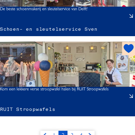
o
t
De beste schoenmakerij en sleutelservice van Delft!
Schoen- en sleutelservice Sven
h
o
t
-
s
p
o
s
t
Kom een lekkere verse stroopwafel halen bij RUIT Stroopwafels
l
RUIT Stroopwafels
t
I
l