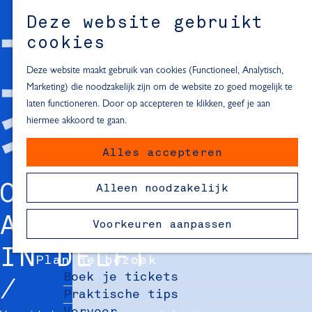
Alle locaties in Hartje Delft
Deze website gebruikt
Inspiratie voor een dagje Delft
M
cookies
e
In de regio
n
Deze website maakt gebruik van cookies (Functioneel, Analytisch,
Dagje naar het strand
u
Marketing) die noodzakelijk zijn om de website zo goed mogelijk te
Fietsen in de omgeving van Delft
laten functioneren. Door op accepteren te klikken, geef je aan
Must-see attracties in de buurt
hiermee akkoord te gaan.
van Delft
Alles accepteren
Blijven slapen
24 uur in Delft
OVERZICHT VAN
Alleen noodzakelijk
48 uur in Delft
72 uur in Delft
ALLE WINKELS
Voorkeuren aanpassen
Overnachtingslocaties in Delft
IN DELFT
Plan je bezoek
Boek je tickets
Praktische tips
Vervoer