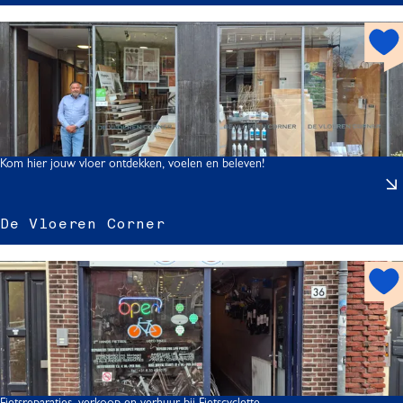
h
o
t
t
s
p
r
o
l
t
Kom hier jouw vloer ontdekken, voelen en beleven!
f
t
De Vloeren Corner
.
l
h
.
o
t
r
s
p
o
t