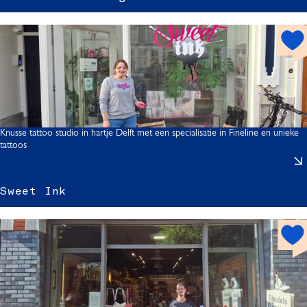
h
o
t
s
p
o
t
Knusse tattoo studio in hartje Delft met een specialisatie in Fineline en unieke
tattoos
r
l
Sweet Ink
h
t
r
o
I
i
t
s
p