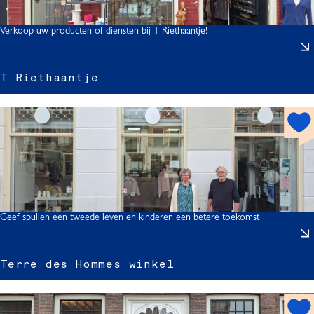
o
r
t
Verkoop uw producten of diensten bij T Riethaantje!
i
T Riethaantje
t
i
z
h
t
o
t
s
p
o
r
t
t
Geef spullen een tweede leven en kinderen een betere toekomst
j
Terre des Hommes winkel
r
r
h