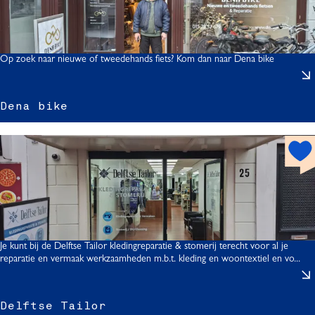
s
p
o
t
Op zoek naar nieuwe of tweedehands fiets? Kom dan naar Dena bike
Dena bike
h
o
i
t
s
p
o
t
Je kunt bij de Delftse Tailor kledingreparatie & stomerij terecht voor al je
reparatie en vermaak werkzaamheden m.b.t. kleding en woontextiel en vo...
Delftse Tailor