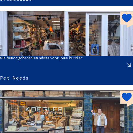
h
o
t
l
s
i
p
z
o
t
alle benodigdheden en advies voor jouw huisdier
r
Pet Needs
t
h
o
t
s
s
p
o