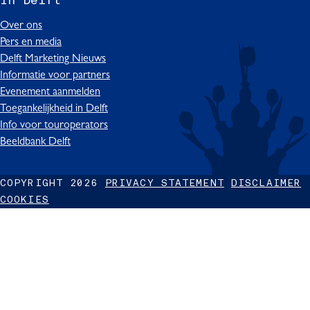
In Delft
t
b
o
u
e
D
o
k
b
d
Over ons
e
o
I
e
I
Pers en media
l
k
n
I
n
Delft Marketing Nieuws
f
I
D
n
I
Informatie voor partners
t
n
e
D
n
Evenement aanmelden
D
l
e
D
Toegankelijkheid in Delft
e
f
l
e
Info voor touroperators
l
t
f
l
Beeldbank Delft
f
t
f
t
t
COPYRIGHT 2026
PRIVACY STATEMENT
DISCLAIMER
COOKIES