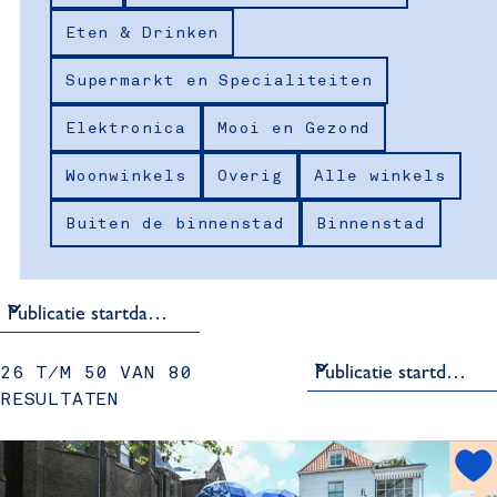
k
z
e
Eten & Drinken
r
e
o
o
n
Supermarkt en Specialiteiten
p
e
:
Elektronica
Mooi en Gezond
k
Woonwinkels
Overig
Alle winkels
j
Buiten de binnenstad
Binnenstad
e
S
26 T/M 50 VAN 80
o
RESULTATEN
r
t
h
e
o