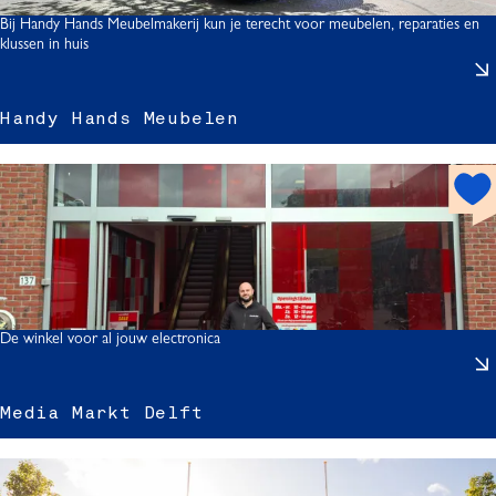
t
Bij Handy Hands Meubelmakerij kun je terecht voor meubelen, reparaties en
klussen in huis
Handy Hands Meubelen
h
o
t
s
p
o
s
t
De winkel voor al jouw electronica
Media Markt Delft
i
l