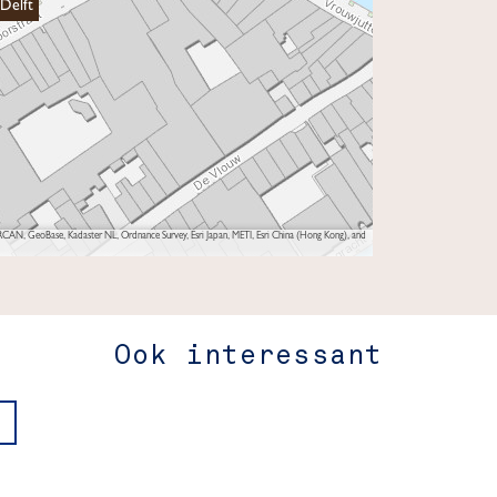
Delft
AN, GeoBase, Kadaster NL, Ordnance Survey, Esri Japan, METI, Esri China (Hong Kong), and
Ook interessant