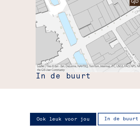
GJD 
Leaflet
|
Tiles © Esri - Esri, DeLorme, NAVTEQ, TomTom, Intermap, iPC, USGS, FAO, NPS, NRC
the GIS User Community
In de buurt
In de buurt
Ook leuk voor jou