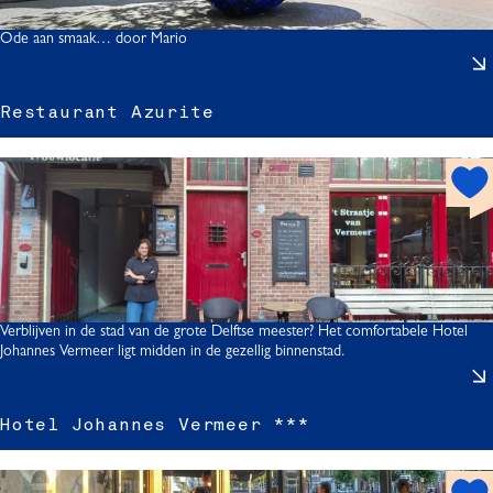
o
t
Ode aan smaak… door Mario
J
Restaurant Azurite
s
t
h
s
o
t
r
s
p
o
t
t
Verblijven in de stad van de grote Delftse meester? Het comfortabele Hotel
Johannes Vermeer ligt midden in de gezellig binnenstad.
z
r
Hotel Johannes Vermeer ***
t
i
t
h