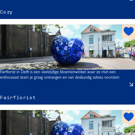
t
Cozy
r
z
h
o
t
s
p
o
t
Fairflorist in Delft is een veelzijdige bloemenwinkel waar ze met een
enthousiast team je graag ontvangen en van deskundig advies voorzien
Fairflorist
i
r
h
f
o
l
t
s