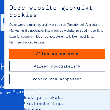
Alle locaties in Hartje Delft
Deze website gebruikt
Inspiratie voor een dagje Delft
M
cookies
e
In de regio
n
Deze website maakt gebruik van cookies (Functioneel, Analytisch,
Dagje naar het strand
u
Marketing) die noodzakelijk zijn om de website zo goed mogelijk te
Fietsen in de omgeving van Delft
laten functioneren. Door op accepteren te klikken, geef je aan
Must-see attracties in de buurt
hiermee akkoord te gaan.
van Delft
Alles accepteren
Blijven slapen
24 uur in Delft
HARTJE DELFT
Alleen noodzakelijk
48 uur in Delft
72 uur in Delft
Voorkeuren aanpassen
Overnachtingslocaties in Delft
Ontdek alle locaties in de Delftse binnenstad. Van winkels
Plan je bezoek
tot restaurants en kunst & cultuur.
Boek je tickets
Praktische tips
Vervoer