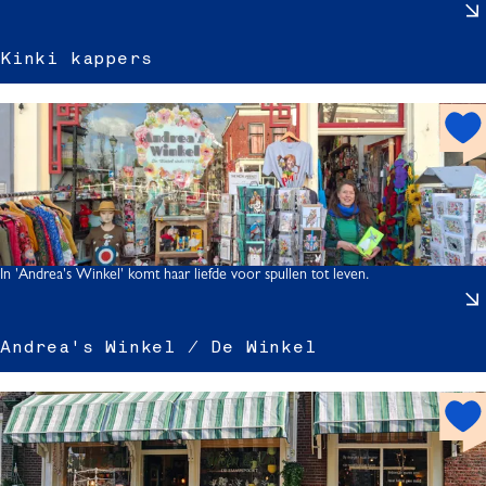
i
Kinki kappers
h
i
o
t
s
p
o
t
In 'Andrea's Winkel' komt haar liefde voor spullen tot leven.
r
s
Andrea's Winkel / De Winkel
r
h
o
t
'
s