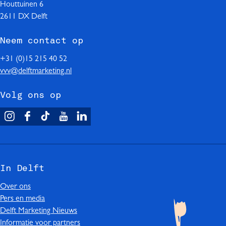
Houttuinen 6
i
2611 DX Delft
n
Neem contact op
a
+31 (0)15 215 40 52
vvv@delftmarketing.nl
Volg ons op
V
F
T
Y
L
i
a
i
o
i
s
c
k
u
n
i
e
T
T
k
In Delft
t
b
o
u
e
D
o
k
b
d
Over ons
e
o
I
e
I
Pers en media
l
k
n
I
n
Delft Marketing Nieuws
f
I
D
n
I
Informatie voor partners