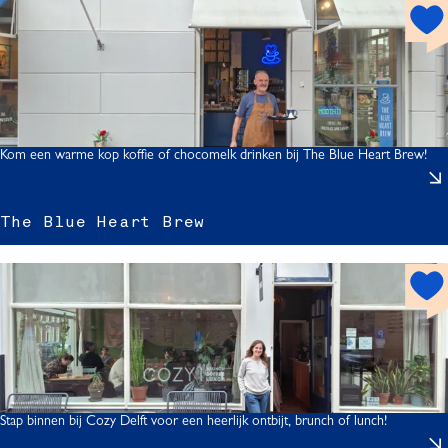
l
h
o
t
s
p
i
o
r
t
Kom een warme kop koffie of chocomelk drinken bij The Blue Heart Brew!
The Blue Heart Brew
h
l
o
t
s
p
o
t
Stap binnen bij Cozy Delft voor een heerlijk ontbijt, brunch of lunch!
r