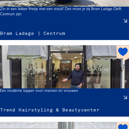
o
s
r
t
Zin in een lekker frietje met een snack? Dan moet je bij Bram Ladage Delft
Centrum zijn
r
s
Bram Ladage | Centrum
t
h
l
o
s
t
*
s
*
p
*
o
*
t
Een moderne kapper voor mannen en vrouwen
|
r
Trend Hairstyling & Beautycenter
t
h