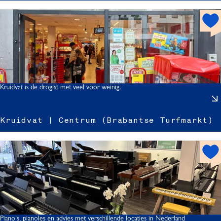
h
o
s
t
s
p
o
t
Kruidvat is de drogist met veel voor weinig.
r
Kruidvat | Centrum (Brabantse Turfmarkt)
i
h
o
t
s
t
p
|
o
t
Piano's, pianoles en advies met verschillende locaties in Nederland