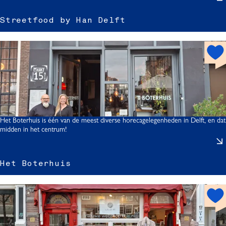
t
Streetfood by Han Delft
r
h
o
t
t
f
s
p
o
t
Het Boterhuis is één van de meest diverse horecagelegenheden in Delft, en dat
midden in het centrum!
Het Boterhuis
t
h
o
t
l
t
f
s