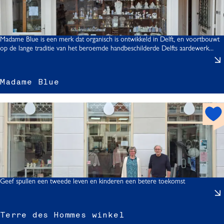
s
f
p
o
t
Madame Blue is een merk dat organisch is ontwikkeld in Delft, en voortbouwt
r
op de lange traditie van het beroemde handbeschilderde Delfts aardewerk...
t
)
Madame Blue
h
o
t
s
l
p
o
t
Geef spullen een tweede leven en kinderen een betere toekomst
Terre des Hommes winkel