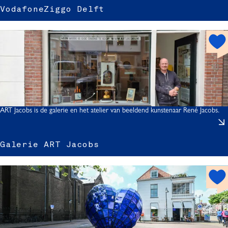
VodafoneZiggo Delft
h
t
f
o
t
r
s
p
o
i
t
ART Jacobs is de galerie en het atelier van beeldend kunstenaar René Jacobs.
Galerie ART Jacobs
l
h
l
r
o
f
i
t
t
s
p