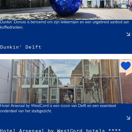
r
p
i
o
s
t
Dunkin' Donuts is beroemd om zijn lekkernijen en een uitgebreid aanbod aan
t
koffiedranken.
Dunkin' Delft
h
i
o
t
'
s
p
o
l
t
Hotel Arsenaal by WestCord is een icoon van Delft en een essentieel
f
onderdeel van het stadsgezicht.
t
Hotel Arsenaal by WestCord hotels ****