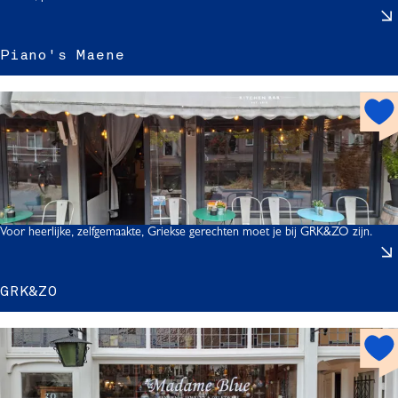
t
i
Piano's Maene
r
h
o
(
'
t
s
s
r
p
o
t
Voor heerlijke, zelfgemaakte, Griekse gerechten moet je bij GRK&ZO zijn.
t
GRK&ZO
s
h
o
t
r