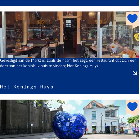
t
h
l
o
t
r
s
s
p
o
t
Gevestigd aan de Markt is, zoals de naam het zegt, een restaurant dat zich eer
doet aan het koninklijk huis te vinden; Het Konings Huys.
l
Het Konings Huys
t
h
o
s
t
i
t
s
p