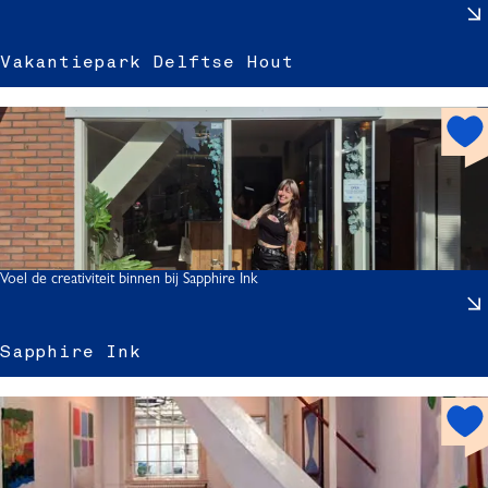
|
Vakantiepark Delftse Hout
h
o
t
t
i
s
s
p
s
o
t
Voel de creativiteit binnen bij Sapphire Ink
r
Sapphire Ink
l
h
f
o
t
i
t
s
r
s