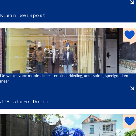
l
Klein Seinpost
i
h
o
t
s
i
p
o
t
Dé winkel voor mooie dames- en kinderkleding, accessoires, speelgoed en
meer
s
J
t
JPH store Delft
s
h
t
o
t