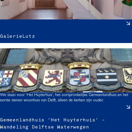
p
I
o
t
t
GalerieLutz
l
r
i
t
We staan voor ‘Het Huyterhuis’, het oorspronkelijke Gemeenlandhuis en het
z
eerste stenen woonhuis van Delft, alleen de kerken zijn ouder.
Gemeenlandhuis 'Het Huyterhuis' -
Wandeling Delftse Waterwegen