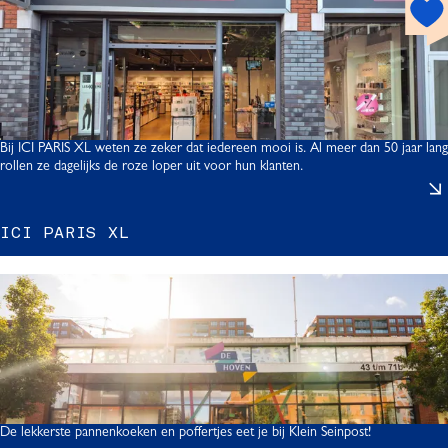
h
o
t
s
l
p
f
o
t
t
Bij ICI PARIS XL weten ze zeker dat iedereen mooi is. Al meer dan 50 jaar lang
rollen ze dagelijks de roze loper uit voor hun klanten.
I
ICI PARIS XL
I
I
De lekkerste pannenkoeken en poffertjes eet je bij Klein Seinpost!