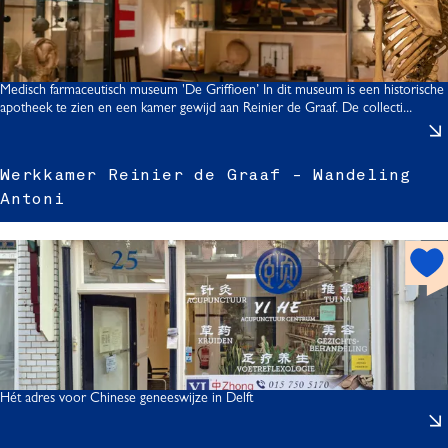
r
s
Medisch farmaceutisch museum 'De Griffioen’ In dit museum is een historische
apotheek te zien en een kamer gewijd aan Reinier de Graaf. De collecti...
r
Werkkamer Reinier de Graaf - Wandeling
r
Antoni
t
h
o
t
s
r
l
p
f
o
t
t
Hét adres voor Chinese geneeswijze in Delft
i