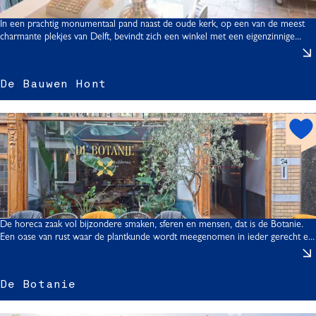
o
t
In een prachtig monumentaal pand naast de oude kerk, op een van de meest
l
charmante plekjes van Delft, bevindt zich een winkel met een eigenzinnige...
f
t
t
De Bauwen Hont
i
h
o
t
s
p
o
t
De horeca zaak vol bijzondere smaken, sferen en mensen, dat is de Botanie.
Een oase van rust waar de plantkunde wordt meegenomen in ieder gerecht e...
t
De Botanie