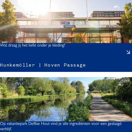
t
i
Wat draag jij het liefst onder je kleding?
Hunkemöller | Hoven Passage
l
l
Op vakantiepark Delftse Hout vind je alle ingrediënten voor een geslaagd
r
verblijf.