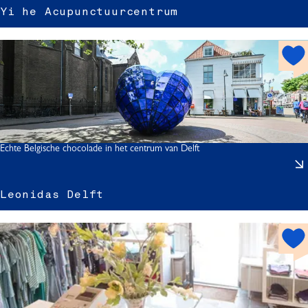
i
i
Yi he Acupunctuurcentrum
r
h
o
t
s
r
p
o
t
Echte Belgische chocolade in het centrum van Delft
f
-
t
Leonidas Delft
r
h
i
o
t
l
s
i
t
s
p
r