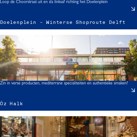
Loop de Choorstraat uit en sla linksaf richting het Doelenplein
'
r
t
Doelenplein - Winterse Shoproute Delft
j
l
l
f
l
t
i
Zin in verse producten, mediterrane specialiteiten en authentieke smaken?
-
t
z
Öz Halk
i
t
l