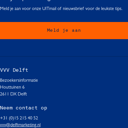
r
n
n
n
n
n
o
i
n
n
n
n
n
l
Meld je aan voor onze UITmail of nieuwsbrief voor de leukste tips.
f
i
a
a
a
a
a
l
n
a
a
a
a
a
t
g
g
a
s
Meld je aan
e
e
p
n
a
d
t
g
e
i
p
r
VVV Delft
n
a
Bezoekersinformatie
a
g
Houttuinen 6
i
2611 DX Delft
n
Neem contact op
a
+31 (0)15 215 40 52
vvv@delftmarketing.nl