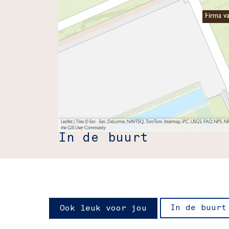
Firma v
Leaflet
|
Tiles © Esri - Esri, DeLorme, NAVTEQ, TomTom, Intermap, iPC, USGS, FAO, NPS, NRC
the GIS User Community
In de buurt
In de buurt
Ook leuk voor jou