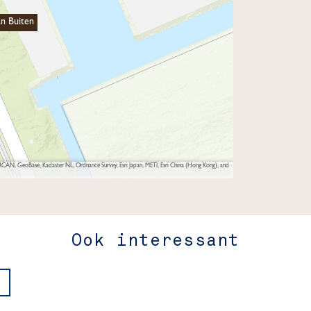
an Buiten
AN, GeoBase, Kadaster NL, Ordnance Survey, Esri Japan, METI, Esri China (Hong Kong), and
Ook interessant