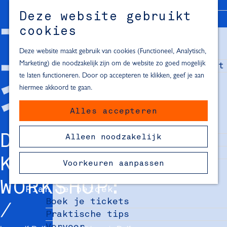
Alle locaties in Hartje Delft
Deze website gebruikt
Inspiratie voor een dagje Delft
M
cookies
e
In de regio
n
Deze website maakt gebruik van cookies (Functioneel, Analytisch,
Dagje naar het strand
u
Marketing) die noodzakelijk zijn om de website zo goed mogelijk
Fietsen in de omgeving van Delft
te laten functioneren. Door op accepteren te klikken, geef je aan
Must-see attracties in de buurt
hiermee akkoord te gaan.
van Delft
Alles accepteren
Blijven slapen
24 uur in Delft
DELFTS BLAUW
Alleen noodzakelijk
48 uur in Delft
72 uur in Delft
KERAMIEK
Voorkeuren aanpassen
Overnachtingslocaties in Delft
WORKSHOP:
Plan je bezoek
Boek je tickets
Praktische tips
Vervoer