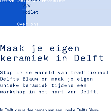
Leer zelf Delfts Blauw schilderen in Delft
VVV
Toilet
Over ons
Nieuws
Maak je eigen
Partners
keramiek in Delft
Evenement aanmelden
Pers
Stap in de wereld van traditioneel
Delfts Blauw en maak je eigen
Delft Convention Bureau
unieke keramiek tijdens een
workshop in het hart van Delft.
In Delft kun je deelnemen aan een unieke Delfts Blauw