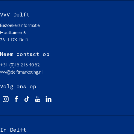
VVV Delft
Bezoekersinformatie
Houttuinen 6
2611 DX Delft
Neem contact op
+31 (0)15 215 40 52
vvv@delftmarketing.nl
Volg ons op
V
F
T
Y
L
i
a
i
o
i
s
c
k
u
n
i
e
T
T
k
In Delft
t
b
o
u
e