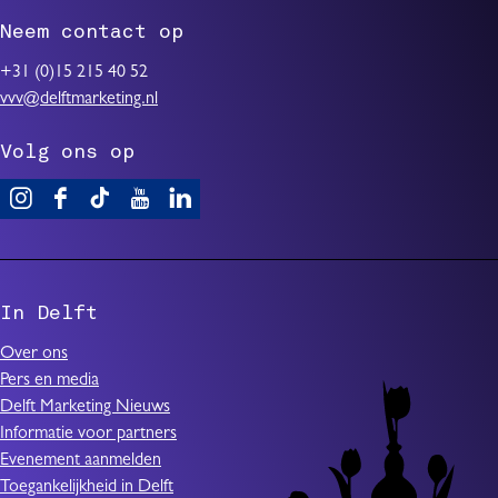
Neem contact op
+31 (0)15 215 40 52
vvv@delftmarketing.nl
Volg ons op
V
F
T
Y
L
i
a
i
o
i
s
c
k
u
n
i
e
T
T
k
In Delft
t
b
o
u
e
D
o
k
b
d
Over ons
e
o
I
e
I
Pers en media
l
k
n
I
n
Delft Marketing Nieuws
f
I
D
n
I
Informatie voor partners
t
n
e
D
n
Evenement aanmelden
D
l
e
D
Toegankelijkheid in Delft