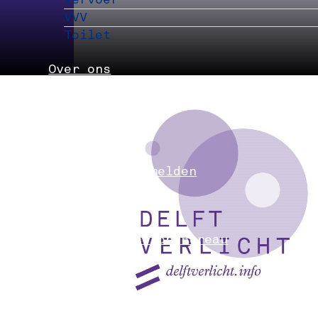
VVV
Toilet
Over ons
Nieuws
Partners
Evenement aanmelden
Pers
Delft Convention Bureau