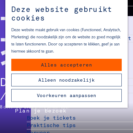
Alle locaties in Hartje Delft
Deze website gebruikt
Inspiratie voor een dagje Delft
M
cookies
e
In de regio
n
Deze website maakt gebruik van cookies (Functioneel, Analytisch,
Dagje naar het strand
u
Marketing) die noodzakelijk zijn om de website zo goed mogelijk
Fietsen in de omgeving van Delft
te laten functioneren. Door op accepteren te klikken, geef je aan
Must-see attracties in de buurt
hiermee akkoord te gaan.
van Delft
Alles accepteren
Blijven slapen
24 uur in Delft
DELFT VERLICHT
Alleen noodzakelijk
48 uur in Delft
72 uur in Delft
Voorkeuren aanpassen
Overnachtingslocaties in Delft
8 december 2026 t/m 3 januari 2027
Plan je bezoek
Boek je tickets
Praktische tips
Vervoer