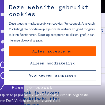
Alle locaties in Hartje Delft
Deze website gebruikt
Inspiratie voor een dagje Delft
M
cookies
e
In de regio
n
Deze website maakt gebruik van cookies (Functioneel, Analytisch,
Dagje naar het strand
u
Marketing) die noodzakelijk zijn om de website zo goed mogelijk
Fietsen in de omgeving van Delft
te laten functioneren. Door op accepteren te klikken, geef je aan
Must-see attracties in de buurt
hiermee akkoord te gaan.
van Delft
Alles accepteren
Blijven slapen
24 uur in Delft
ORGANISATIE &
Alleen noodzakelijk
48 uur in Delft
72 uur in Delft
CONTACT
Voorkeuren aanpassen
Overnachtingslocaties in Delft
Plan je bezoek
Boek je tickets
Op deze pagina vind je meer informatie over de organisatie
Praktische tips
van Delft Verlicht en Lichtjesavond Delft.
Vervoer