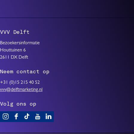
VVV Delft
Bezoekersinformatie
Houttuinen 6
2611 DX Delft
Neem contact op
+31 (0)15 215 40 52
vvv@delftmarketing.nl
Volg ons op
V
F
T
Y
L
i
a
i
o
i