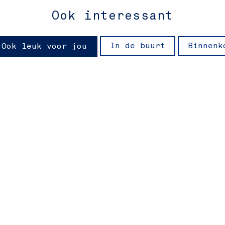
Ook interessant
In de buurt
Binnenk
Ook leuk voor jou