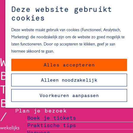
Alle locaties in Hartje Delft
Deze website gebruikt
Inspiratie voor een dagje Delft
M
cookies
e
In de regio
n
Deze website maakt gebruik van cookies (Functioneel, Analytisch,
Dagje naar het strand
u
Marketing) die noodzakelijk zijn om de website zo goed mogelijk te
Fietsen in de omgeving van Delft
laten functioneren. Door op accepteren te klikken, geef je aan
Must-see attracties in de buurt
hiermee akkoord te gaan.
van Delft
WARENMARKT -
Alles accepteren
Blijven slapen
BRABANTSE
24 uur in Delft
Alleen noodzakelijk
48 uur in Delft
TURFMARKT &
72 uur in Delft
Voorkeuren aanpassen
Overnachtingslocaties in Delft
BURGWAL
Plan je bezoek
Boek je tickets
Praktische tips
wekelijks
Vervoer