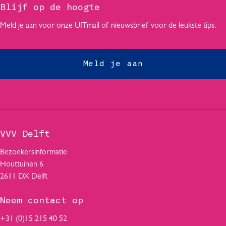
g
g
g
Blijf op de hoogte
i
i
i
Meld je aan voor onze UITmail of nieuwsbrief voor de leukste tips.
n
n
n
a
a
a
o
o
o
Meld je aan
p
p
p
F
W
L
a
h
i
c
a
n
e
t
k
b
s
e
VVV Delft
o
A
d
o
p
I
Bezoekersinformatie
k
p
n
Houttuinen 6
2611 DX Delft
Neem contact op
+31 (0)15 215 40 52