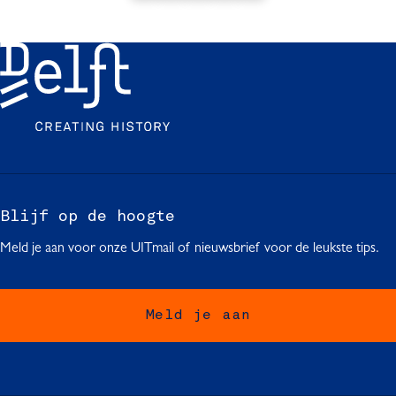
a
a
a
a
u
n
n
n
n
i
t
a
a
a
a
d
r
a
a
a
a
i
r
r
r
r
g
d
p
p
p
e
e
a
a
a
p
v
g
g
g
a
Blijf op de hoogte
o
i
i
i
g
Meld je aan voor onze UITmail of nieuwsbrief voor de leukste tips.
r
n
n
n
i
i
a
a
a
n
Meld je aan
g
a
e
p