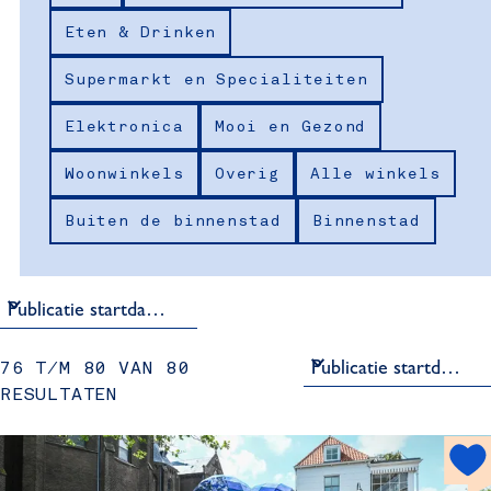
k
z
e
Eten & Drinken
r
e
o
o
n
Supermarkt en Specialiteiten
p
e
:
Elektronica
Mooi en Gezond
k
Woonwinkels
Overig
Alle winkels
j
Buiten de binnenstad
Binnenstad
e
S
76 T/M 80 VAN 80
o
RESULTATEN
r
t
h
e
o