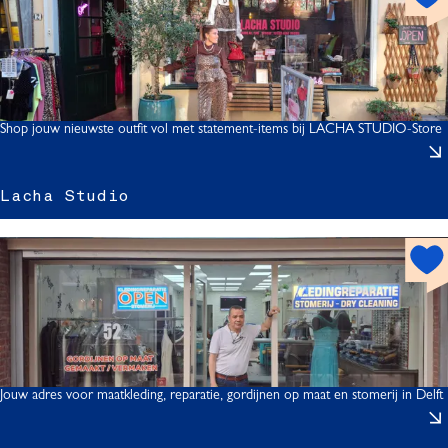
o
t
l
s
f
p
i
o
t
Shop jouw nieuwste outfit vol met statement-items bij LACHA STUDIO-Store
t
s
Lacha Studio
h
o
t
t
t
s
p
r
o
i
t
Jouw adres voor maatkleding, reparatie, gordijnen op maat en stomerij in Delft