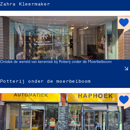
Zahra Kleermaker
r
h
o
t
l
s
p
o
r
t
Ontdek de wereld van keramiek bij Potterij onder de Moerbeiboom
Potterij onder de moerbeiboom
t
r
t
h
o
r
t
i
s
j
p