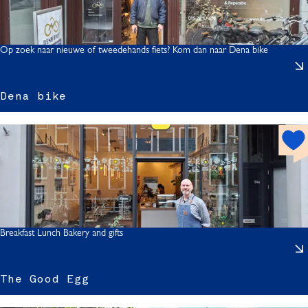
p
.
o
t
Op zoek naar nieuwe of tweedehands fiets? Kom dan naar Dena bike
l
Dena bike
h
o
i
t
s
p
o
t
Breakfast Lunch Bakery and gifts
The Good Egg