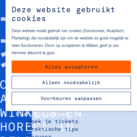
Alle locaties in Hartje Delft
Deze website gebruikt
Inspiratie voor een dagje Delft
M
cookies
e
In de regio
n
Deze website maakt gebruik van cookies (Functioneel, Analytisch,
Dagje naar het strand
u
Marketing) die noodzakelijk zijn om de website zo goed mogelijk te
Fietsen in de omgeving van Delft
laten functioneren. Door op accepteren te klikken, geef je aan
Must-see attracties in de buurt
hiermee akkoord te gaan.
van Delft
Alles accepteren
Blijven slapen
24 uur in Delft
OVERZICHT VAN
Alleen noodzakelijk
48 uur in Delft
72 uur in Delft
ALLE LOKALE
Voorkeuren aanpassen
Overnachtingslocaties in Delft
WINKELS EN
Plan je bezoek
Boek je tickets
HORECA IN
Praktische tips
Vervoer