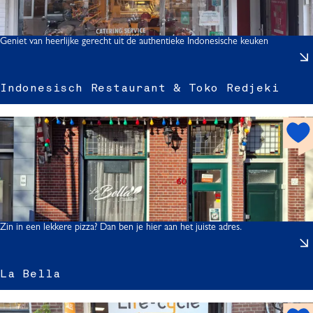
p
o
t
Geniet van heerlijke gerecht uit de authentieke Indonesische keuken
I
l
Indonesisch Restaurant & Toko Redjeki
h
t
o
t
r
s
s
i
p
s
o
t
Zin in een lekkere pizza? Dan ben je hier aan het juiste adres.
La Bella
s
t
h