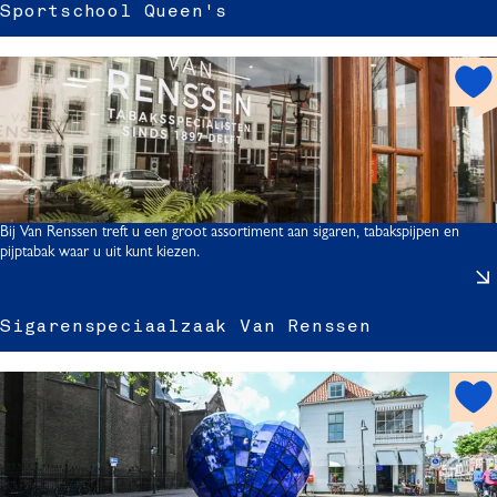
Sportschool Queen's
f
r
h
t
o
s
t
s
s
p
o
t
Bij Van Renssen treft u een groot assortiment aan sigaren, tabakspijpen en
l
pijptabak waar u uit kunt kiezen.
i
Sigarenspeciaalzaak Van Renssen
h
r
'
o
s
t
s
s
p