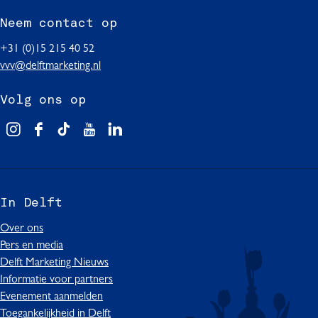
n
Neem contact op
a
+31 (0)15 215 40 52
vvv@delftmarketing.nl
Volg ons op
V
F
T
Y
L
i
a
i
o
i
s
c
k
u
n
i
e
T
T
k
In Delft
t
b
o
u
e
D
o
k
b
d
Over ons
e
o
I
e
I
Pers en media
l
k
n
I
n
Delft Marketing Nieuws
f
I
D
n
I
Informatie voor partners
t
n
e
D
n
Evenement aanmelden
D
l
e
D
Toegankelijkheid in Delft