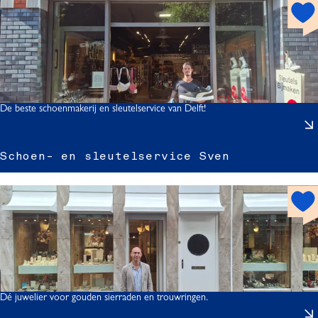
h
o
t
s
p
o
l
t
De beste schoenmakerij en sleutelservice van Delft!
t
Schoen- en sleutelservice Sven
h
o
t
-
s
p
o
s
t
Dé juwelier voor gouden sierraden en trouwringen.
l