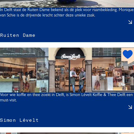
o
t
In Delft staat de Ruiten Dame bekend als dé plek voor raambekleding. Monique
van Schie is de drijvende kracht achter deze unieke zaak.
I
Ruiten Dame
i
t
h
o
t
s
p
o
t
Voor wie koffie en thee zoekt in Delft, is Simon Lévelt Koffie & Thee Delft een
must-visit.
i
Simon Lévelt