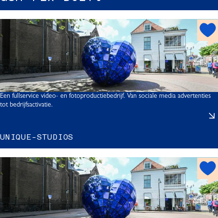
h
i
o
t
s
p
l
o
f
t
Een fullservice video- en fotoproductiebedrijf. Van sociale media advertenties
t
tot bedrijfsactivatie.
UNIQUE-STUDIOS
I
h
o
t
-
s
p