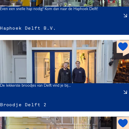
o
t
Even een snelle hap nodig? Kom dan naar de Haphoek Delft!
r
Haphoek Delft B.V.
h
o
t
s
r
p
o
l
t
De lekkerste broodjes van Delft vind je bij...
i
f
t
r
Broodje Delft 2
.
h
.
o