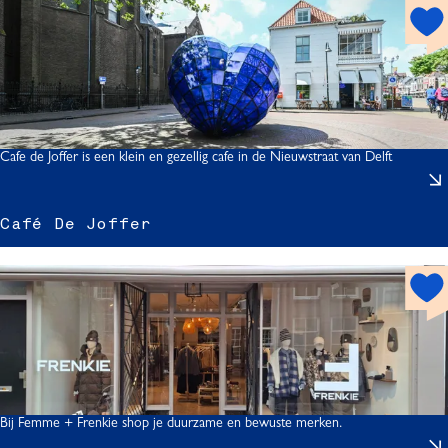
h
o
t
s
p
o
t
Cafe de Joffer is een klein en gezellig cafe in de Nieuwstraat van Delft
Café De Joffer
f
h
o
t
J
s
p
f
o
f
t
Bij Femme + Frenkie shop je duurzame en bewuste merken.