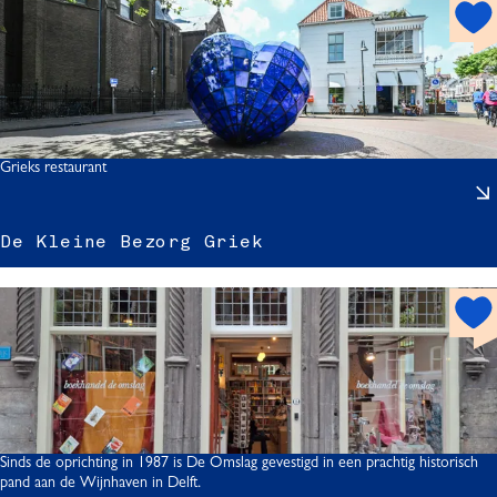
h
r
o
t
t
s
t
p
i
o
t
Grieks restaurant
De Kleine Bezorg Griek
l
h
o
i
t
s
p
o
t
Sinds de oprichting in 1987 is De Omslag gevestigd in een prachtig historisch
z
pand aan de Wijnhaven in Delft.