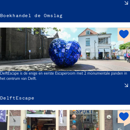
r
Boekhandel de Omslag
r
h
i
o
t
s
p
o
l
t
DelftEscape is de enige en eerste Escaperoom met 2 monumentale panden in
het centrum van Delft.
DelftEscape
l
s
f
l
h
t
o
t