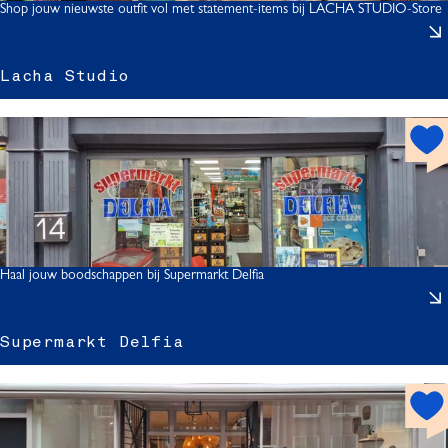
t
Shop jouw nieuwste outfit vol met statement-items bij LACHA STUDIO-Store
l
s
Lacha Studio
h
o
t
t
s
p
o
i
t
Haal jouw boodschappen bij Supermarkt Delfia
Supermarkt Delfia
h
r
o
t