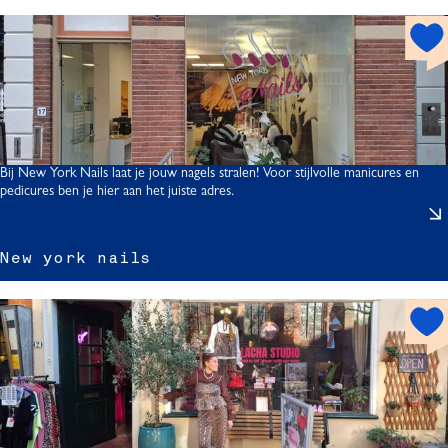
h
o
t
s
p
o
t
Bij New York Nails laat je jouw nagels stralen! Voor stijlvolle manicures en
pedicures ben je hier aan het juiste adres.
New york nails
h
o
r
t
s
p
o
i