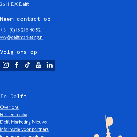
i
2611 DX Delft
n
Neem contact op
a
+31 (0)15 215 40 52
vvv@delftmarketing.nl
Volg ons op
V
F
T
Y
L
i
a
i
o
i
s
c
k
u
n
i
e
T
T
k
In Delft
t
b
o
u
e
D
o
k
b
d
Over ons
e
o
I
e
I
Pers en media
l
k
n
I
n
Delft Marketing Nieuws
f
I
D
n
I
Informatie voor partners
t
n
e
D
n
Evenement aanmelden