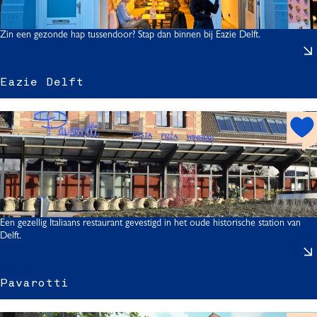
o
t
Zin een gezonde hap tussendoor? Stap dan binnen bij Eazie Delft.
Eazie Delft
z
i
h
o
t
s
l
p
f
o
t
t
Een gezellig Italiaans restaurant gevestigd in het oude historische station van
Delft.
Pavarotti