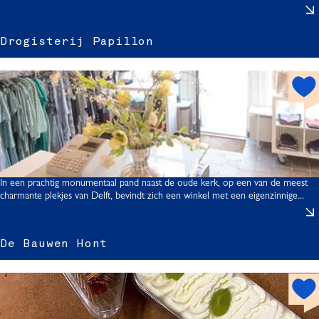
r
Drogisterij Papillon
h
i
o
s
t
t
s
p
r
o
i
t
In een prachtig monumentaal pand naast de oude kerk, op een van de meest
j
charmante plekjes van Delft, bevindt zich een winkel met een eigenzinnige...
De Bauwen Hont
i
l
h
l
o
t