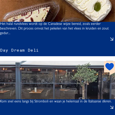
s
p
o
t
Het halal rundvlees wordt op de Canadese wijze bereid, zoals eerder
beschreven. Dit proces omvat het pekelen van het vlees in kruiden en zout
gedur...
t
Day Dream Deli
h
r
o
t
s
p
o
t
Kom snel eens langs bij Stromboli en waan je helemaal in de Italiaanse sferen.
l
i