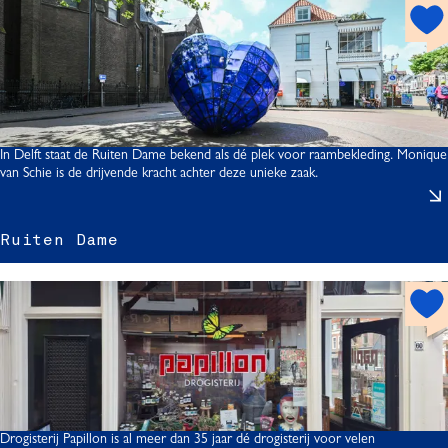
i
h
|
o
t
'
s
s
p
t
o
r
i
t
In Delft staat de Ruiten Dame bekend als dé plek voor raambekleding. Monique
z
van Schie is de drijvende kracht achter deze unieke zaak.
z
Ruiten Dame
i
t
l
h
f
o
t
t
s
p
o
t
Drogisterij Papillon is al meer dan 35 jaar dé drogisterij voor velen