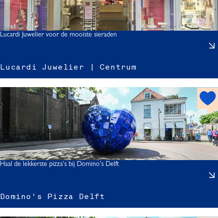
r
p
o
t
Lucardi Juwelier voor de mooiste sieraden
r
Lucardi Juwelier | Centrum
h
r
o
l
t
i
s
J
p
o
t
Haal de lekkerste pizza's bij Domino's Delft
l
i
Domino's Pizza Delft
r