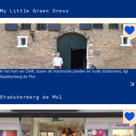
My Little Green Dress
i
h
t
o
t
t
l
s
p
o
r
t
In het hart van Delft, tussen de historische panden en oude stadstorens, ligt
Stadsherberg de Mol.
t
Stadsherberg de Mol
r
h
s
s
o
s
t
s