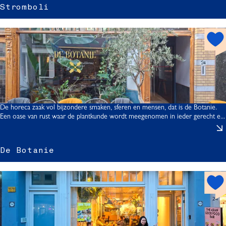
t
Stromboli
r
h
o
t
s
l
p
i
o
t
De horeca zaak vol bijzondere smaken, sferen en mensen, dat is de Botanie.
Een oase van rust waar de plantkunde wordt meegenomen in ieder gerecht e...
De Botanie
h
t
o
t
s
i
p