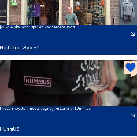
s
s
p
o
t
Jouw winkel voor spullen voor iedere sport
Maltha Sport
l
t
h
o
t
s
p
o
r
t
Midden-Oosten meets vega bij restaurant HUmmUS!
t
HUmmUS