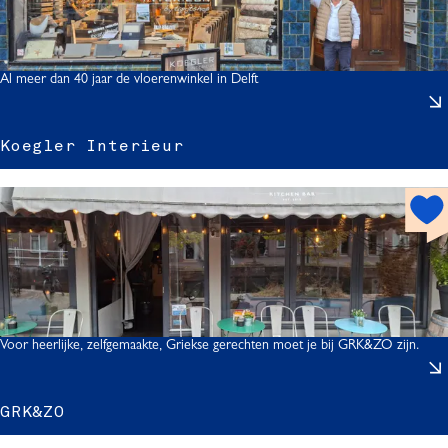
s
p
r
o
t
Al meer dan 40 jaar de vloerenwinkel in Delft
Koegler Interieur
h
l
o
l
t
r
s
I
p
o
t
t
Voor heerlijke, zelfgemaakte, Griekse gerechten moet je bij GRK&ZO zijn.
r
i
GRK&ZO