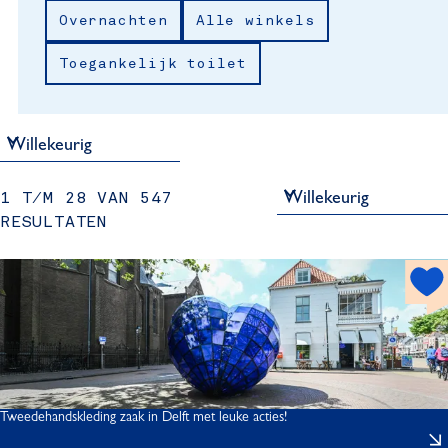
j
Overnachten
Alle winkels
e
Toegankelijk toilet
S
1 T/M 28 VAN 547
o
RESULTATEN
r
t
h
e
o
e
t
r
s
o
p
p
o
:
t
Tweedehandskleding zaak in Delft met leuke acties!