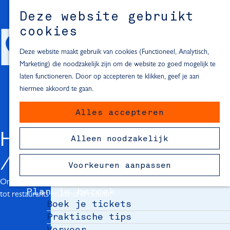
Alle locaties in Hartje Delft
Deze website gebruikt
Inspiratie voor een dagje Delft
M
cookies
e
In de regio
n
Deze website maakt gebruik van cookies (Functioneel, Analytisch,
Dagje naar het strand
u
Marketing) die noodzakelijk zijn om de website zo goed mogelijk te
Fietsen in de omgeving van Delft
laten functioneren. Door op accepteren te klikken, geef je aan
Must-see attracties in de buurt
hiermee akkoord te gaan.
van Delft
Alles accepteren
Blijven slapen
24 uur in Delft
HARTJE DELFT
Alleen noodzakelijk
48 uur in Delft
72 uur in Delft
Voorkeuren aanpassen
Overnachtingslocaties in Delft
Ontdek alle locaties in de Delftse binnenstad. Van winkels
Plan je bezoek
tot restaurants en kunst & cultuur.
Boek je tickets
Praktische tips
Vervoer