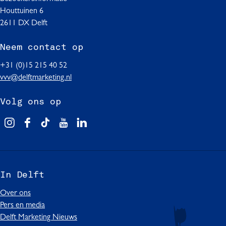
Houttuinen 6
2611 DX Delft
Neem contact op
+31 (0)15 215 40 52
vvv@delftmarketing.nl
Volg ons op
V
F
T
Y
L
i
a
i
o
i
s
c
k
u
n
i
e
T
T
k
In Delft
t
b
o
u
e
D
o
k
b
d
Over ons
e
o
I
e
I
Pers en media
l
k
n
I
n
Delft Marketing Nieuws
f
I
D
n
I