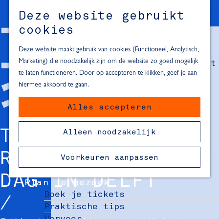
Alle locaties in Hartje Delft
Deze website gebruikt
Inspiratie voor een dagje Delft
M
cookies
e
In de regio
n
Deze website maakt gebruik van cookies (Functioneel, Analytisch,
Dagje naar het strand
u
Marketing) die noodzakelijk zijn om de website zo goed mogelijk
Fietsen in de omgeving van Delft
te laten functioneren. Door op accepteren te klikken, geef je aan
Must-see attracties in de buurt
hiermee akkoord te gaan.
van Delft
Alles accepteren
Blijven slapen
24 uur in Delft
TIPS VOOR EEN
Alleen noodzakelijk
48 uur in Delft
72 uur in Delft
REGENACHTIGE
Voorkeuren aanpassen
Overnachtingslocaties in Delft
DAG IN DELFT
Plan je bezoek
Boek je tickets
Praktische tips
Vervoer