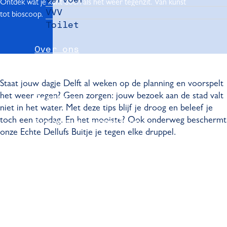
Ontdek wat je kunt doen als het weer tegenzit. Van kunst
VVV
tot bioscoop.
Toilet
Over ons
Nieuws
Staat jouw dagje Delft al weken op de planning en voorspelt
het weer regen? Geen zorgen: jouw bezoek aan de stad valt
Partners
niet in het water. Met deze tips blijf je droog en beleef je
toch een topdag. En het mooiste? Ook onderweg beschermt
Evenement aanmelden
onze Echte Dellufs Buitje je tegen elke druppel.
Pers
Delft Convention Bureau