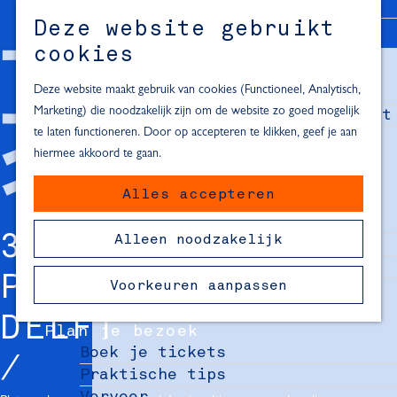
Alle locaties in Hartje Delft
Deze website gebruikt
Inspiratie voor een dagje Delft
M
cookies
e
In de regio
n
Deze website maakt gebruik van cookies (Functioneel, Analytisch,
Dagje naar het strand
u
Marketing) die noodzakelijk zijn om de website zo goed mogelijk
Fietsen in de omgeving van Delft
te laten functioneren. Door op accepteren te klikken, geef je aan
Must-see attracties in de buurt
hiermee akkoord te gaan.
van Delft
Alles accepteren
Blijven slapen
24 uur in Delft
3X LEUKE
Alleen noodzakelijk
48 uur in Delft
72 uur in Delft
PLATENZAKEN IN
Voorkeuren aanpassen
Overnachtingslocaties in Delft
DELFT
Plan je bezoek
Boek je tickets
Praktische tips
Vervoer