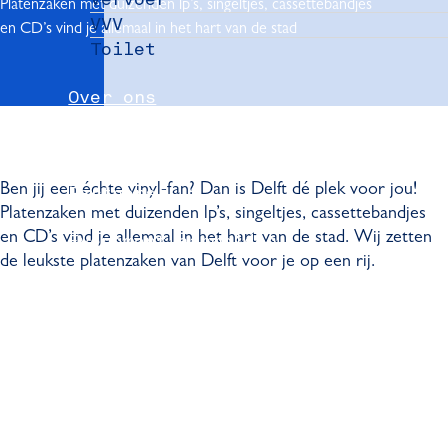
Platenzaken met duizenden lp’s, singeltjes, cassettebandjes
VVV
en CD’s vind je allemaal in het hart van de stad
Toilet
Over ons
Nieuws
Ben jij een échte vinyl-fan? Dan is Delft dé plek voor jou!
Partners
Platenzaken met duizenden lp’s, singeltjes, cassettebandjes
en CD’s vind je allemaal in het hart van de stad. Wij zetten
Evenement aanmelden
de leukste platenzaken van Delft voor je op een rij.
Pers
Delft Convention Bureau