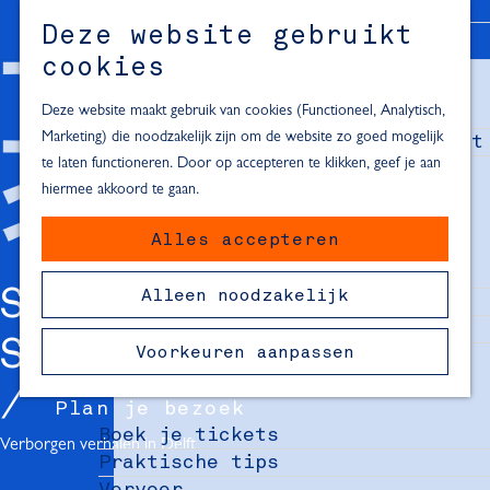
Alle locaties in Hartje Delft
Deze website gebruikt
Inspiratie voor een dagje Delft
M
cookies
e
In de regio
n
Deze website maakt gebruik van cookies (Functioneel, Analytisch,
Dagje naar het strand
u
Marketing) die noodzakelijk zijn om de website zo goed mogelijk
Fietsen in de omgeving van Delft
te laten functioneren. Door op accepteren te klikken, geef je aan
Must-see attracties in de buurt
hiermee akkoord te gaan.
van Delft
Alles accepteren
Blijven slapen
24 uur in Delft
SPOREN VAN
Alleen noodzakelijk
48 uur in Delft
72 uur in Delft
SLAVERNIJ
Voorkeuren aanpassen
Overnachtingslocaties in Delft
Plan je bezoek
Boek je tickets
Verborgen verhalen in Delft
Praktische tips
Vervoer