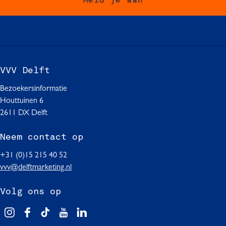
Meld je aan
F
W
L
a
h
i
c
a
n
e
t
k
b
s
e
o
A
d
VVV Delft
o
p
I
Bezoekersinformatie
k
p
n
Houttuinen 6
2611 DX Delft
Neem contact op
+31 (0)15 215 40 52
vvv@delftmarketing.nl
Volg ons op
V
F
T
Y
L