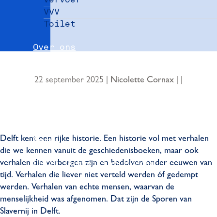
VVV
Toilet
Over ons
Nieuws
22 september 2025
|
|
|
Nicolette Cornax
Partners
Evenement aanmelden
Delft kent een rijke historie. Een historie vol met verhalen
Pers
die we kennen vanuit de geschiedenisboeken, maar ook
Delft Convention Bureau
verhalen die verborgen zijn en bedolven onder eeuwen van
tijd. Verhalen die liever niet verteld werden óf gedempt
werden. Verhalen van echte mensen, waarvan de
menselijkheid was afgenomen. Dat zijn de Sporen van
Slavernij in Delft.