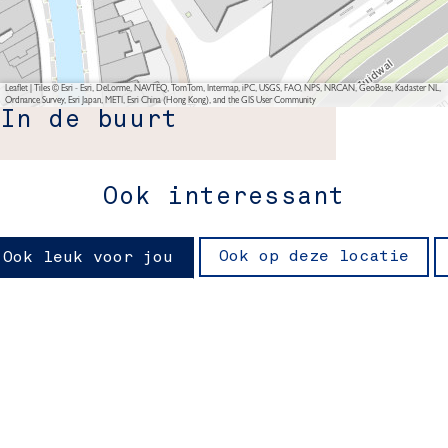
Leaflet
|
Tiles © Esri - Esri, DeLorme, NAVTEQ, TomTom, Intermap, iPC, USGS, FAO, NPS, NRCAN, GeoBase, Kadaster NL,
Ordnance Survey, Esri Japan, METI, Esri China (Hong Kong), and the GIS User Community
In de buurt
Ook interessant
Ook op deze locatie
Ook leuk voor jou