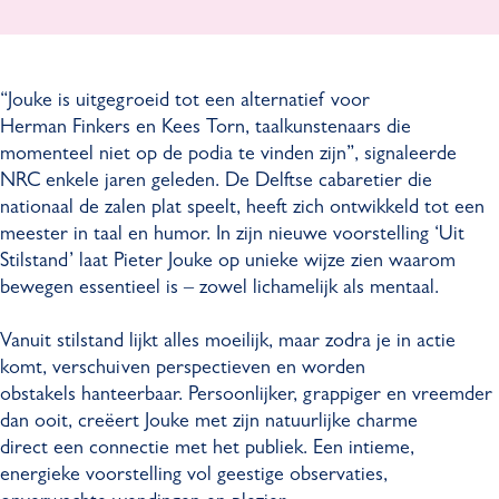
o
e
t
J
u
r
e
o
k
J
r
u
“Jouke is uitgegroeid tot een alternatief voor
e
o
J
k
Herman Finkers en Kees Torn, taalkunstenaars die
-
u
o
e
momenteel niet op de podia te vinden zijn”, signaleerde
U
k
u
-
NRC enkele jaren geleden. De Delftse cabaretier die
i
e
k
U
nationaal de zalen plat speelt, heeft zich ontwikkeld tot een
t
-
e
i
meester in taal en humor. In zijn nieuwe voorstelling ‘Uit
S
U
-
t
Stilstand’ laat Pieter Jouke op unieke wijze zien waarom
t
i
U
S
bewegen essentieel is – zowel lichamelijk als mentaal.
i
t
i
t
l
S
t
i
Vanuit stilstand lijkt alles moeilijk, maar zodra je in actie
s
t
S
l
komt, verschuiven perspectieven en worden
t
i
t
s
obstakels hanteerbaar. Persoonlijker, grappiger en vreemder
a
l
i
t
dan ooit, creëert Jouke met zijn natuurlijke charme
n
s
l
a
direct een connectie met het publiek. Een intieme,
d
t
s
n
energieke voorstelling vol geestige observaties,
a
t
d