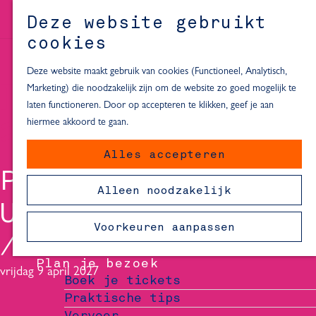
Alle locaties in Hartje Delft
Deze website gebruikt
Inspiratie voor een dagje Delft
M
cookies
e
In de regio
n
Deze website maakt gebruik van cookies (Functioneel, Analytisch,
Dagje naar het strand
u
Marketing) die noodzakelijk zijn om de website zo goed mogelijk te
Fietsen in de omgeving van Delft
laten functioneren. Door op accepteren te klikken, geef je aan
Must-see attracties in de buurt
hiermee akkoord te gaan.
van Delft
Alles accepteren
Blijven slapen
PIETER JOUKE -
24 uur in Delft
Alleen noodzakelijk
48 uur in Delft
UIT STILSTAND
72 uur in Delft
Voorkeuren aanpassen
Overnachtingslocaties in Delft
Plan je bezoek
vrijdag 9 april 2027
Boek je tickets
Praktische tips
Vervoer