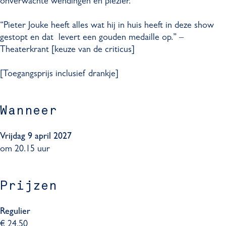
onverwachte wendingen en plezier.
n
a
d
n
“Pieter Jouke heeft alles wat hij in huis heeft in deze show
d
gestopt en dat levert een gouden medaille op.” –
Theaterkrant [keuze van de criticus]
[Toegangsprijs inclusief drankje]
Wanneer
Vrijdag 9 april 2027
om 20.15 uur
Prijzen
Regulier
€ 24,50