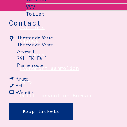
VVV
Toilet
Contact
Over ons
Theater de Veste
Nieuws
Theater de Veste
Asvest 1
Partners
2611 PK
Delft
n
Plan je route
Evenement aanmelden
a
n
a
Route
Pers
P
a
r
Bel
i
a
v
P
Website
Delft Convention Bureau
e
r
a
i
t
P
n
e
Koop tickets
e
i
P
t
r
e
i
e
J
t
e
r