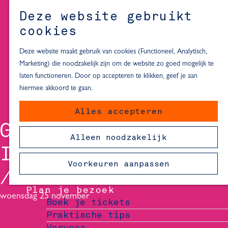
Alle locaties in Hartje Delft
Deze website gebruikt
Inspiratie voor een dagje Delft
M
cookies
e
In de regio
n
Deze website maakt gebruik van cookies (Functioneel, Analytisch,
Dagje naar het strand
u
Marketing) die noodzakelijk zijn om de website zo goed mogelijk te
Fietsen in de omgeving van Delft
laten functioneren. Door op accepteren te klikken, geef je aan
Must-see attracties in de buurt
hiermee akkoord te gaan.
van Delft
Alles accepteren
Blijven slapen
GIRLS IN WOODS -
24 uur in Delft
Alleen noodzakelijk
48 uur in Delft
I AM ANDREW
72 uur in Delft
Voorkeuren aanpassen
Overnachtingslocaties in Delft
Plan je bezoek
woensdag 25 november
Boek je tickets
Praktische tips
Vervoer