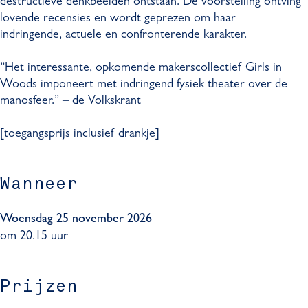
destructieve denkbeelden ontstaan. De voorstelling ontving
w
lovende recensies en wordt geprezen om haar
indringende, actuele en confronterende karakter.
“Het interessante, opkomende makerscollectief Girls in
Woods imponeert met indringend fysiek theater over de
manosfeer.” – de Volkskrant
[toegangsprijs inclusief drankje]
Wanneer
Woensdag 25 november 2026
om 20.15 uur
Prijzen