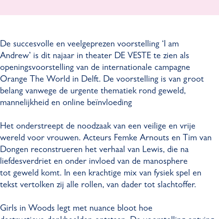
W
s
l
n
o
i
s
W
o
n
i
o
De succesvolle en veelgeprezen voorstelling ‘I am
d
W
n
o
Andrew’ is dit najaar in theater DE VESTE te zien als
s
o
W
d
openingsvoorstelling van de internationale campagne
-
o
o
s
Orange The World in Delft. De voorstelling is van groot
I
d
o
-
belang vanwege de urgente thematiek rond geweld,
a
s
d
I
mannelijkheid en online beïnvloeding
m
-
s
a
A
I
-
m
Het onderstreept de noodzaak van een veilige en vrije
n
a
I
A
wereld voor vrouwen. Acteurs Femke Arnouts en Tim van
d
m
a
n
Dongen reconstrueren het verhaal van Lewis, die na
r
A
m
d
liefdesverdriet en onder invloed van de manosphere
e
n
A
r
tot geweld komt. In een krachtige mix van fysiek spel en
w
d
n
e
tekst vertolken zij alle rollen, van dader tot slachtoffer.
r
d
w
e
r
Girls in Woods legt met nuance bloot hoe
w
e