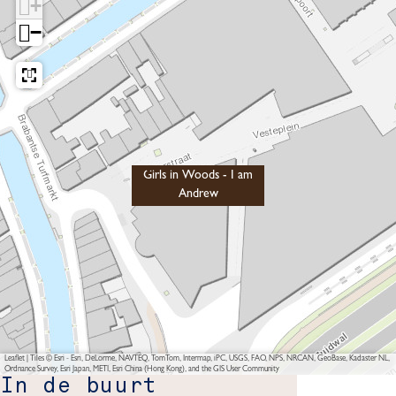
+
−
Girls in Woods - I am
Andrew
Leaflet
|
Tiles © Esri - Esri, DeLorme, NAVTEQ, TomTom, Intermap, iPC, USGS, FAO, NPS, NRCAN, GeoBase, Kadaster NL,
Ordnance Survey, Esri Japan, METI, Esri China (Hong Kong), and the GIS User Community
In de buurt