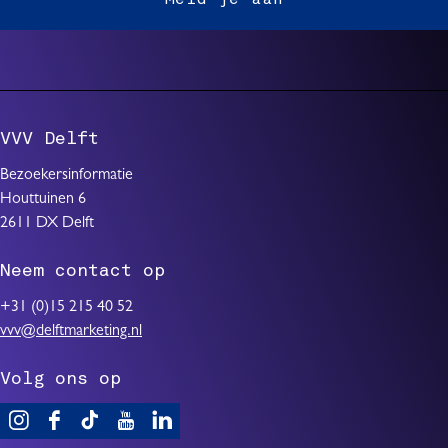
VVV Delft
Bezoekersinformatie
Houttuinen 6
2611 DX Delft
Neem contact op
+31 (0)15 215 40 52
vvv@delftmarketing.nl
Volg ons op
V
F
T
Y
L