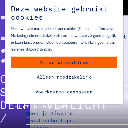
Alle locaties in Hartje Delft
Deze website gebruikt
Inspiratie voor een dagje Delft
M
cookies
e
In de regio
n
Deze website maakt gebruik van cookies (Functioneel, Analytisch,
Dagje naar het strand
u
Marketing) die noodzakelijk zijn om de website zo goed mogelijk
Fietsen in de omgeving van Delft
te laten functioneren. Door op accepteren te klikken, geef je aan
Must-see attracties in de buurt
hiermee akkoord te gaan.
van Delft
Alles accepteren
Blijven slapen
24 uur in Delft
CONTACTGEGEVEN
Alleen noodzakelijk
48 uur in Delft
72 uur in Delft
S STICHTING
Voorkeuren aanpassen
Overnachtingslocaties in Delft
DELFT VERLICHT
Plan je bezoek
Boek je tickets
Praktische tips
Vervoer