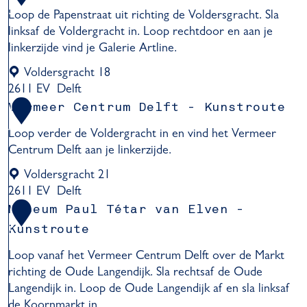
8
r
3
Loop de Papenstraat uit richting de Voldersgracht. Sla
r
c
o
linksaf de Voldergracht in. Loop rechtdoor en aan je
r
c
u
linkerzijde vind je Galerie Artline.
a
-
t
-
K
Voldersgracht 18
e
K
u
2611 EV
Delft
u
n
G
Vermeer Centrum Delft - Kunstroute
1
n
s
a
s
4
Loop verder de Voldergracht in en vind het Vermeer
t
l
t
Centrum Delft aan je linkerzijde.
r
e
r
o
r
Voldersgracht 21
o
u
i
2611 EV
Delft
u
t
e
V
Museum Paul Tétar van Elven -
1
t
e
A
e
e
Kunstroute
5
r
r
t
Loop vanaf het Vermeer Centrum Delft over de Markt
m
l
richting de Oude Langendijk. Sla rechtsaf de Oude
e
i
Langendijk in. Loop de Oude Langendijk af en sla linksaf
e
n
de Koornmarkt in.
r