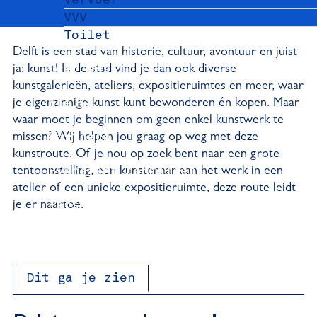
VVV
Toilet
Delft is een stad van historie, cultuur, avontuur en juist
ja: kunst! In de stad vind je dan ook diverse
Over ons
kunstgalerieën, ateliers, expositieruimtes en meer, waar
je eigenzinnige kunst kunt bewonderen én kopen. Maar
Nieuws
waar moet je beginnen om geen enkel kunstwerk te
missen? Wij helpen jou graag op weg met deze
Partners
kunstroute. Of je nou op zoek bent naar een grote
tentoonstelling, een kunstenaar aan het werk in een
Evenement aanmelden
atelier of een unieke expositieruimte, deze route leidt
je er naartoe.
Pers
Delft Convention Bureau
Dit ga je zien