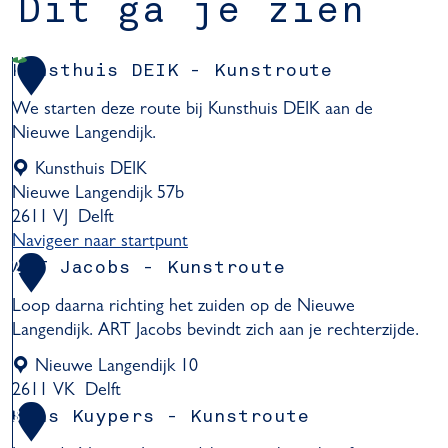
Dit ga je zien
Kunsthuis DEIK - Kunstroute
1
We starten deze route bij Kunsthuis DEIK aan de
Nieuwe Langendijk.
Kunsthuis DEIK
Nieuwe Langendijk 57b
2611 VJ
Delft
Navigeer naar startpunt
K
ART Jacobs - Kunstroute
2
u
Loop daarna richting het zuiden op de Nieuwe
n
Langendijk. ART Jacobs bevindt zich aan je rechterzijde.
s
t
Nieuwe Langendijk 10
h
2611 VK
Delft
u
A
Hans Kuypers - Kunstroute
3
i
R