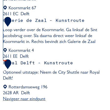
e
C
Koornmarkt 67
-
e
2611 EC
Delft
K
n
M
Galerie de Zaal - Kunstroute
1
u
t
u
n
r
6
Loop verder over de Koornmarkt. Ga linksaf de Sint
s
s
u
Jacobsbrug over. Sla daarna direct weer linksaf de
e
t
m
Koornmarkt in. Rechts bevindt zich Galerie de Zaal
u
r
D
m
Koornmarkt 4
o
e
P
2611 EE
Delft
u
l
a
G
t
Royal Delft - Kunstroute
1
f
u
a
e
t
7
Optioneel uitstapje: Neem de City Shuttle naar Royal
l
l
Delft!
T
e
-
é
r
Rotterdamseweg 196
K
t
i
2628 AR
Delft
u
a
e
Navigeer naar eindpunt
n
r
d
R
s
v
e