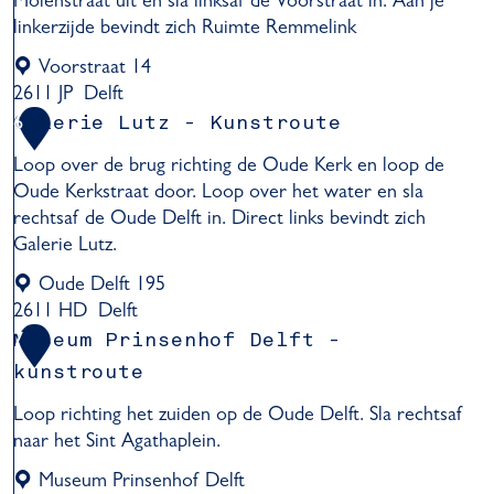
Molenstraat uit en sla linksaf de Voorstraat in. Aan je
-
i
linkerzijde bevindt zich Ruimte Remmelink
K
u
u
s
Voorstraat 14
n
-
2611 JP
Delft
s
K
R
Galerie Lutz - Kunstroute
6
t
u
u
r
Loop over de brug richting de Oude Kerk en loop de
n
i
o
Oude Kerkstraat door. Loop over het water en sla
s
m
u
rechtsaf de Oude Delft in. Direct links bevindt zich
t
t
t
Galerie Lutz.
r
e
e
o
R
Oude Delft 195
u
e
2611 HD
Delft
t
m
G
Museum Prinsenhof Delft -
7
e
m
a
kunstroute
e
l
l
Loop richting het zuiden op de Oude Delft. Sla rechtsaf
e
i
naar het Sint Agathaplein.
r
n
i
Museum Prinsenhof Delft
k