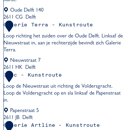
t
s
e
r
u
Oude Delft 140
l
o
p
2611 CG
Delft
f
u
e
U
Galerie Terra - Kunstroute
1
t
t
r
i
-
e
1
Loop richting het zuiden over de Oude Delft. Linksaf de
-
t
k
Nieuwstraat in, aan je rechterzijde bevindt zich Galerie
K
d
u
Terra.
u
e
n
n
K
Nieuwstraat 7
s
s
u
2611 HK
Delft
t
t
n
G
r
38cc - Kunstroute
1
r
s
a
o
o
2
Loop de Nieuwstraat uit richting de Voldersgracht.
t
l
u
u
Loop de Voldersgracht op en sla linksaf de Papenstraat
-
e
t
t
in.
K
r
e
e
u
i
Papenstraat 5
n
e
2611 JB
Delft
s
T
3
Galerie Artline - Kunstroute
1
t
e