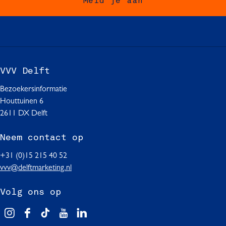
Meld je aan
p
p
p
e
F
W
L
a
h
i
c
a
n
e
t
k
b
s
e
VVV Delft
o
A
d
o
p
I
Bezoekersinformatie
k
p
n
Houttuinen 6
2611 DX Delft
Neem contact op
+31 (0)15 215 40 52
vvv@delftmarketing.nl
Volg ons op
V
F
T
Y
L