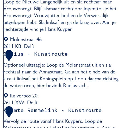
Loop de Nieuwe Langendijk uit en sla rechtsaf naar
s
T
Vrouwenregt. Blijf alsmaar rechtdoor lopen tot je het
D
J
Vrouwenregt, Vrouwjuttenland en de Verwersdijk
E
a
uitgelopen hebt. Sla linksaf en ga de brug over. Aan je
I
c
rechterzijde vind je Hans Kuyper.
K
o
-
b
Molenstraat 46
K
s
2611 KB
Delft
u
-
H
Radius - Kunstroute
4
n
K
a
s
Optioneel uitstapje: Loop de Molenstraat uit en sla
u
n
t
rechtsaf naar de Annastraat. Ga aan het einde van de
n
s
r
straat linksaf het Koningsplein op. Loop daarna richting
s
K
o
de watertoren, hier bevindt Radius zich.
t
u
u
r
y
Kalverbos 20
t
o
p
2611 XW
Delft
e
u
e
R
Ruimte Remmelink - Kunstroute
5
t
r
a
e
Vervolg de route vanaf Hans Kuypers. Loop de
s
d