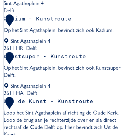
e
Sint Agatheplein 4
-
L
Delft
K
u
M
kadium - Kunstroute
8
u
t
u
n
z
Op het Sint Agathaplein, bevindt zich ook Kadium.
s
s
-
e
Sint Agathaplein 4
t
K
u
2611 HR
Delft
r
u
m
k
o
Kunstsuper - Kunstroute
9
n
P
a
u
s
Op het Sint Agathaplein, bevindt zich ook Kunstsuper
r
d
t
t
Delft.
i
i
e
r
n
u
Sint Agathaplein 4
o
s
m
2611 HA
Delft
u
e
-
K
t
Uit de Kunst - Kunstroute
1
n
K
u
e
h
0
Loop het Sint Agathaplein af richting de Oude Kerk.
u
n
o
Loop de brug aan je rechterzijde over en sla direct
n
s
f
rechtsaf de Oude Delft op. Hier bevindt zich Uit de
s
t
D
Kunst.