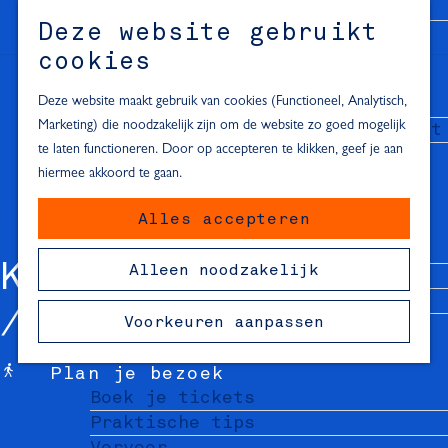
Alle locaties in Hartje Delft
Deze website gebruikt
Inspiratie voor een dagje Delft
M
cookies
e
In de regio
n
Deze website maakt gebruik van cookies (Functioneel, Analytisch,
Dagje naar het strand
u
Marketing) die noodzakelijk zijn om de website zo goed mogelijk
Fietsen in de omgeving van Delft
te laten functioneren. Door op accepteren te klikken, geef je aan
Must-see attracties in de buurt
hiermee akkoord te gaan.
van Delft
Alles accepteren
Blijven slapen
24 uur in Delft
KUNSTROUTE
Alleen noodzakelijk
48 uur in Delft
72 uur in Delft
Voorkeuren aanpassen
Overnachtingslocaties in Delft
Plan je bezoek
Boek je tickets
Praktische tips
Vervoer