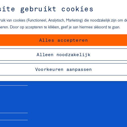
site gebruikt cookies
ik van cookies (Functioneel, Analytisch, Marketing) die noodzakelijk zijn om 
oneren. Door op accepteren te klikken, geef je aan hiermee akkoord te gaan.
Alles accepteren
van Delft
Alleen noodzakelijk
Voorkeuren aanpassen
R