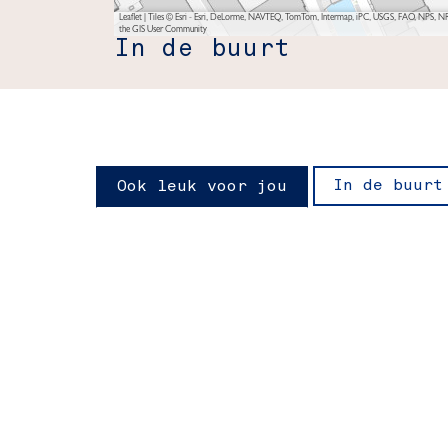
Leaflet
|
Tiles © Esri - Esri, DeLorme, NAVTEQ, TomTom, Intermap, iPC, USGS, FAO, NPS, NRC
the GIS User Community
In de buurt
In de buurt
Ook leuk voor jou