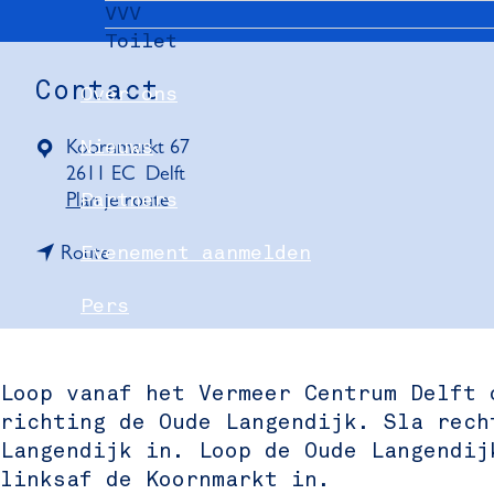
VVV
Toilet
Contact
Over ons
Koornmarkt 67
Nieuws
2611 EC
Delft
n
Plan je route
Partners
a
n
a
Route
Evenement aanmelden
a
r
a
M
Pers
r
u
M
s
Delft Convention Bureau
u
e
Loop vanaf het Vermeer Centrum Delft 
s
u
richting de Oude Langendijk. Sla rech
e
m
Langendijk in. Loop de Oude Langendij
u
P
linksaf de Koornmarkt in.
m
a