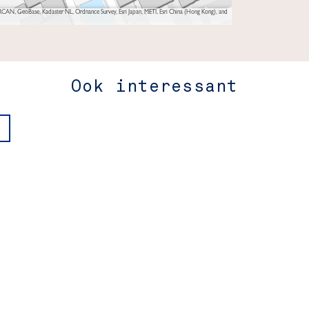
AN, GeoBase, Kadaster NL, Ordnance Survey, Esri Japan, METI, Esri China (Hong Kong), and
Ook interessant