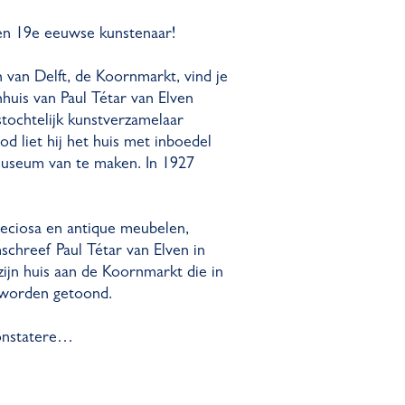
een 19e eeuwse kunstenaar!
van Delft, de Koornmarkt, vind je
uis van Paul Tétar van Elven
stochtelijk kunstverzamelaar
d liet hij het huis met inboedel
museum van te maken. In 1927
preciosa en antique meubelen,
hreef Paul Tétar van Elven in
zijn huis aan de Koornmarkt die in
 worden getoond.
onstatere…