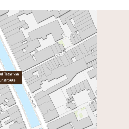
l Tétar van
Kunstroute