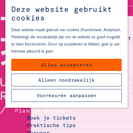
Alle locaties in Hartje Delft
Deze website gebruikt
Inspiratie voor een dagje Delft
M
cookies
e
In de regio
n
Deze website maakt gebruik van cookies (Functioneel, Analytisch,
Dagje naar het strand
u
Marketing) die noodzakelijk zijn om de website zo goed mogelijk
Fietsen in de omgeving van Delft
te laten functioneren. Door op accepteren te klikken, geef je aan
Must-see attracties in de buurt
hiermee akkoord te gaan.
van Delft
Alles accepteren
Blijven slapen
24 uur in Delft
UITBLINKER
Alleen noodzakelijk
48 uur in Delft
72 uur in Delft
ROEL
Voorkeuren aanpassen
Overnachtingslocaties in Delft
Plan je bezoek
Boek je tickets
Praktische tips
Vervoer