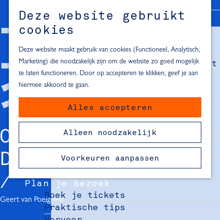
Alle locaties in Hartje Delft
Deze website gebruikt
Inspiratie voor een dagje Delft
M
cookies
e
In de regio
n
Deze website maakt gebruik van cookies (Functioneel, Analytisch,
Dagje naar het strand
u
Marketing) die noodzakelijk zijn om de website zo goed mogelijk
Fietsen in de omgeving van Delft
te laten functioneren. Door op accepteren te klikken, geef je aan
Must-see attracties in de buurt
hiermee akkoord te gaan.
van Delft
Alles accepteren
Blijven slapen
24 uur in Delft
ONTDEK HET
Alleen noodzakelijk
48 uur in Delft
72 uur in Delft
DELFT VAN...
Voorkeuren aanpassen
Overnachtingslocaties in Delft
Plan je bezoek
Boek je tickets
Geert van Poelgeest
Praktische tips
Vervoer