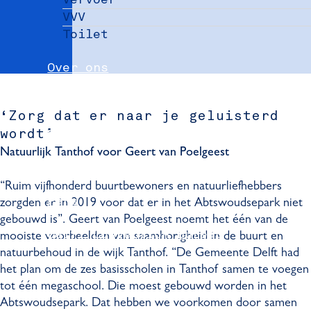
VVV
Toilet
Over ons
Nieuws
‘Zorg dat er naar je geluisterd
Partners
wordt’
Natuurlijk Tanthof voor Geert van Poelgeest
Evenement aanmelden
“Ruim vijfhonderd buurtbewoners en natuurliefhebbers
Pers
zorgden er in 2019 voor dat er in het Abtswoudsepark niet
gebouwd is”. Geert van Poelgeest noemt het één van de
Delft Convention Bureau
mooiste voorbeelden van saamhorigheid in de buurt en
natuurbehoud in de wijk Tanthof. “De Gemeente Delft had
het plan om de zes basisscholen in Tanthof samen te voegen
tot één megaschool. Die moest gebouwd worden in het
Abtswoudsepark. Dat hebben we voorkomen door samen