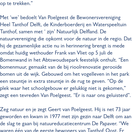
op te trekken.”
Met ‘we’ bedoelt Van Poelgeest de Bewonersvereniging
Heel Tanthof Delft, de Kinderboerderij en Waterspeeltuin
Tanthof, samen met ‘ zijn’ Natuurlijk Delfland. De
natuurvereniging die opkomt voor de natuur in de regio. Dat
hij de gezamenlijke actie nu in herinnering brengt is mede
omdat huidig wethouder Frank van Vliet op 5 juli de
Bomenwand in het Abtswoudsepark feestelijk onthult. “Een
bomenmuur, gemaakt van de bij rioolrenovatie gerooide
bomen uit de wijk. Gebouwd om het vogelleven in het park
een steuntje in extra steuntje in de rug te geven. “Op de
plek waar het schoolgebouw er gelukkig niet is gekomen,”
zegt een tevreden Van Poelgeest. “Er is naar ons geluisterd”.
Zeg natuur en je zegt Geert van Poelgeest. Hij is net 73 jaar
geworden en kwam in 1977 met zijn gezin naar Delft om aan
de slag te gaan bij natuureducatiecentrum De Papaver. “We
waren één van de eerste bewoners van Tanthof Oost. Er