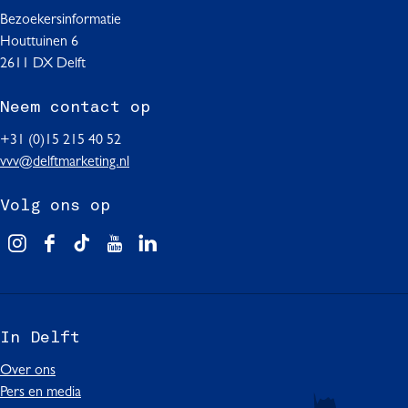
Bezoekersinformatie
Houttuinen 6
2611 DX Delft
Neem contact op
+31 (0)15 215 40 52
vvv@delftmarketing.nl
Volg ons op
V
F
T
Y
L
i
a
i
o
i
s
c
k
u
n
i
e
T
T
k
In Delft
t
b
o
u
e
D
o
k
b
d
Over ons
e
o
I
e
I
Pers en media
l
k
n
I
n