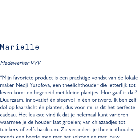
Marielle
Medewerker VVV
“Mijn favoriete product is een prachtige vondst van de lokale
maker Nedji Yusofova, een theelichthouder die letterlijk tot
leven komt en begroeid met kleine plantjes. Hoe gaaf is dat?
Duurzaam, innovatief én sfeervol in één ontwerp. Ik ben zelf
dol op kaarslicht én planten, dus voor mij is dit het perfecte
cadeau. Het leukste vind ik dat je helemaal kunt variëren
waarmee je de houder laat groeien; van chiazaadjes tot
tuinkers of zelfs basilicum. Zo verandert je theelichthouder
steeds een beetje mee met het seizoen en met jouw