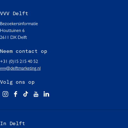
VVV Delft
Bezoekersinformatie
Houttuinen 6
2611 DX Delft
Neem contact op
+31 (0)15 215 40 52
vvv@delftmarketing.nl
Volg ons op
V
F
T
Y
L
i
a
i
o
i
s
c
k
u
n
i
e
T
T
k
In Delft
t
b
o
u
e