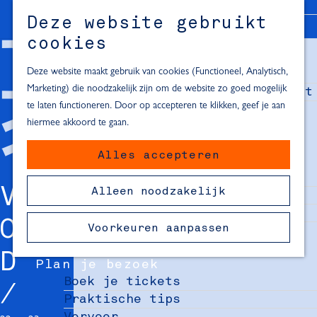
Alle locaties in Hartje Delft
Deze website gebruikt
Inspiratie voor een dagje Delft
M
cookies
e
In de regio
n
Deze website maakt gebruik van cookies (Functioneel, Analytisch,
Dagje naar het strand
u
Marketing) die noodzakelijk zijn om de website zo goed mogelijk
Fietsen in de omgeving van Delft
te laten functioneren. Door op accepteren te klikken, geef je aan
Must-see attracties in de buurt
hiermee akkoord te gaan.
van Delft
Alles accepteren
Blijven slapen
24 uur in Delft
VVV DELFT
Alleen noodzakelijk
48 uur in Delft
72 uur in Delft
OPENINGSWEEKEN
Voorkeuren aanpassen
Overnachtingslocaties in Delft
D
Plan je bezoek
Boek je tickets
Praktische tips
Vervoer