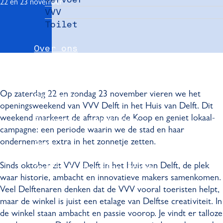
22 en 23 november
VVV
Toilet
Over ons
Nieuws
Op zaterdag 22 en zondag 23 november vieren we het
Partners
openingsweekend van VVV Delft in het Huis van Delft. Dit
weekend markeert de aftrap van de Koop en geniet lokaal-
Evenement aanmelden
campagne: een periode waarin we de stad en haar
ondernemers extra in het zonnetje zetten.
Pers
Sinds oktober zit VVV Delft in het Huis van Delft, de plek
Delft Convention Bureau
waar historie, ambacht en innovatieve makers samenkomen.
Veel Delftenaren denken dat de VVV vooral toeristen helpt,
maar de winkel is juist een etalage van Delftse creativiteit. In
de winkel staan ambacht en passie voorop. Je vindt er talloze