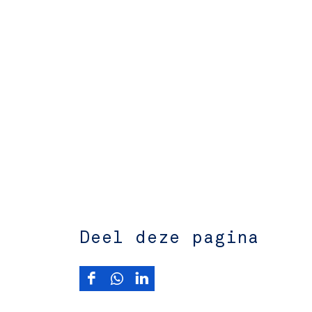
Deel deze pagina
D
D
D
e
e
e