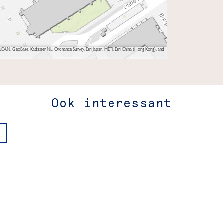
AN, GeoBase, Kadaster NL, Ordnance Survey, Esri Japan, METI, Esri China (Hong Kong), and
Ook interessant