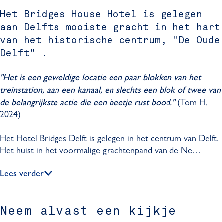
a
d
r
B
l
d
g
Het Bridges House Hotel is gelegen
g
i
r
B
g
r
aan Delfts mooiste gracht in het hart
e
d
i
r
e
a
van het historische centrum, "De Oude
s
g
d
i
s
m
Delft" .
H
e
g
d
H
H
o
s
e
g
o
o
"Het is een geweldige locatie een paar blokken van het
u
H
s
e
u
t
treinstation, aan een kanaal, en slechts een blok of twee van
s
o
H
s
s
e
(Tom H,
de belangrijkste actie die een beetje rust bood."
e
u
o
H
e
l
2024)
s
u
o
B
e
s
u
r
Het Hotel Bridges Delft is gelegen in het centrum van Delft.
e
s
i
Het huist in het voormalige grachtenpand van de Ne…
e
d
g
Lees verder
e
s
H
Neem alvast een kijkje
o