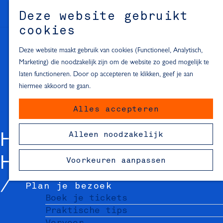
Alle locaties in Hartje Delft
Deze website gebruikt
Inspiratie voor een dagje Delft
M
cookies
e
In de regio
n
Deze website maakt gebruik van cookies (Functioneel, Analytisch,
Dagje naar het strand
u
Marketing) die noodzakelijk zijn om de website zo goed mogelijk te
Fietsen in de omgeving van Delft
laten functioneren. Door op accepteren te klikken, geef je aan
Must-see attracties in de buurt
hiermee akkoord te gaan.
van Delft
Alles accepteren
Blijven slapen
24 uur in Delft
Alleen noodzakelijk
HOTEL BRIDGES
48 uur in Delft
72 uur in Delft
HOUSE
Voorkeuren aanpassen
Overnachtingslocaties in Delft
Plan je bezoek
Boek je tickets
Praktische tips
Vervoer