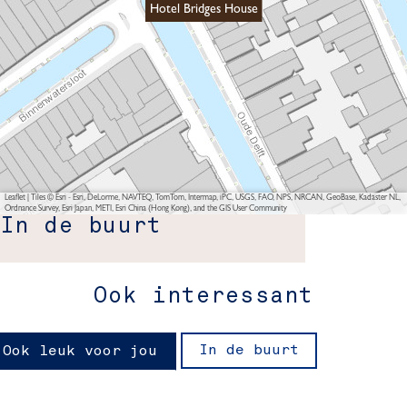
Hotel Bridges House
Leaflet
|
Tiles © Esri - Esri, DeLorme, NAVTEQ, TomTom, Intermap, iPC, USGS, FAO, NPS, NRCAN, GeoBase, Kadaster NL,
Ordnance Survey, Esri Japan, METI, Esri China (Hong Kong), and the GIS User Community
In de buurt
Ook interessant
In de buurt
Ook leuk voor jou