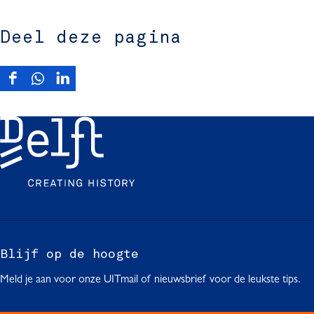
Deel deze pagina
D
D
D
e
e
e
e
e
e
l
l
l
d
d
d
e
e
e
z
z
z
e
e
e
p
p
p
a
a
a
g
g
g
Blijf op de hoogte
i
i
i
Meld je aan voor onze UITmail of nieuwsbrief voor de leukste tips.
n
n
n
a
a
a