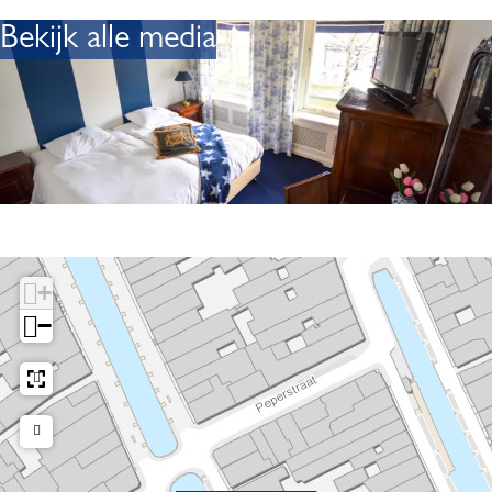
u
Bekijk alle media
s
e
+
−