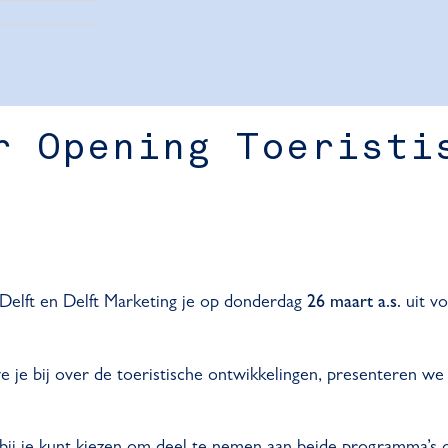
r Opening Toeristi
elft en Delft Marketing je op donderdag
uit vo
26 maart a.s.
we je bij over de toeristische ontwikkelingen, presenteren 
ij je kunt kiezen om deel te nemen aan beide programma’s o