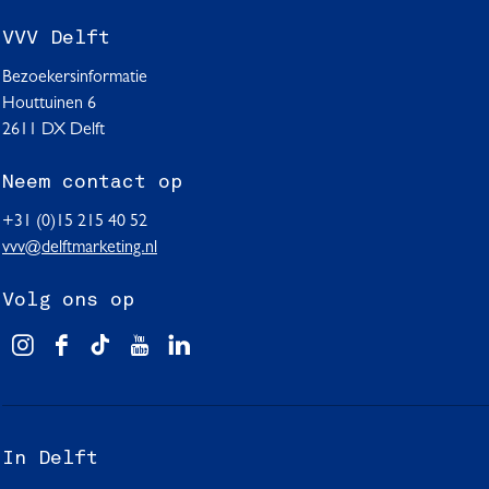
VVV Delft
Bezoekersinformatie
Houttuinen 6
2611 DX Delft
Neem contact op
+31 (0)15 215 40 52
vvv@delftmarketing.nl
Volg ons op
V
F
T
Y
L
i
a
i
o
i
s
c
k
u
n
i
e
T
T
k
In Delft
t
b
o
u
e
D
o
k
b
d