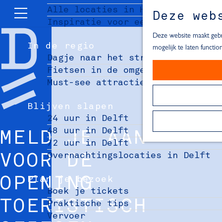
Alle locaties in Hartje Delft
Deze web
Inspiratie voor een dagje Delft
M
e
Deze website maakt gebru
In de regio
n
mogelijk te laten functi
Dagje naar het strand
u
Fietsen in de omgeving van Delft
Must-see attracties in de buurt 
Blijven slapen
24 uur in Delft
48 uur in Delft
MELD JE AAN
72 uur in Delft
Overnachtingslocaties in Delft
VOOR DE
Plan je bezoek
OPENING
Boek je tickets
TOERISTISCH
Praktische tips
Vervoer