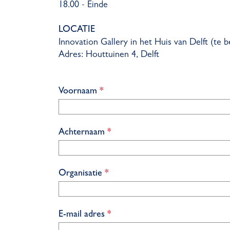
18.00 - Einde
LOCATIE
Innovation Gallery in het Huis van Delft (te 
Adres: Houttuinen 4, Delft
v
Voornaam
*
e
r
p
v
Achternaam
*
l
e
i
r
c
p
v
Organisatie
*
h
l
e
t
i
r
c
p
v
E-mail adres
*
h
l
e