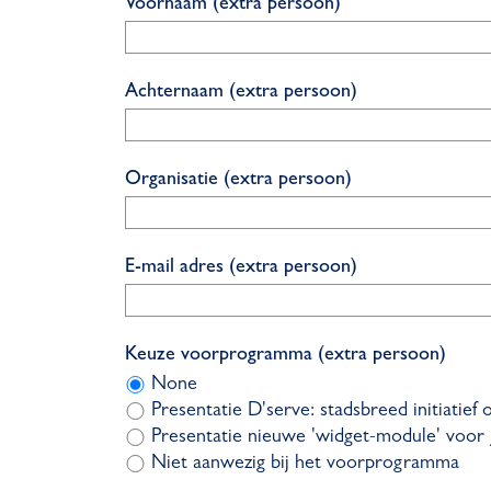
Voornaam (extra persoon)
l
i
c
Achternaam (extra persoon)
h
t
Organisatie (extra persoon)
E-mail adres (extra persoon)
Keuze voorprogramma (extra persoon)
None
Presentatie D'serve: stadsbreed initiati
Presentatie nieuwe 'widget-module' voor
Niet aanwezig bij het voorprogramma