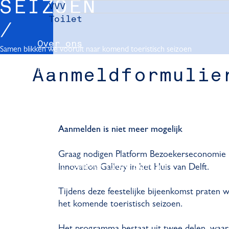
SEIZOEN
VVV
Toilet
Over ons
Samen blikken we vooruit naar komend toeristisch seizoen
Nieuws
Aanmeldformulie
Partners
Evenement aanmelden
Aanmelden is niet meer mogelijk
Pers
Graag nodigen Platform Bezoekerseconomie D
Delft Convention Bureau
Innovation Gallery in het Huis van Delft.
Tijdens deze feestelijke bijeenkomst praten 
het komende toeristisch seizoen.
Het programma bestaat uit twee delen, waarb