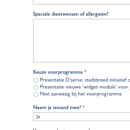
t
i
r
c
p
Speciale dieetwensen of allergieën?
h
l
t
i
c
h
t
v
Keuze voorprogramma
*
e
Presentatie D'serve: stadsbreed initiati
r
Presentatie nieuwe 'widget-module' voor
p
Niet aanwezig bij het voorprogramma
l
i
v
Neem je iemand mee?
*
c
e
h
r
t
p