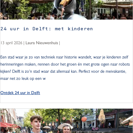
?
24 uur in Delft: met kinderen
13 april 2026
|
|
Laura Nieuwenhuis
2
Een stad waar je zo van techniek naar historie wandelt, waar je kinderen zelf
4
herinneringen maken, rennen door het groen én met grote ogen naar robots
u
kijken? Delft is zo’n stad waar dat allemaal kan. Perfect voor de meivakantie,
u
maar net zo leuk op een w
r
i
Ontdek 24 uur in Delft
n
D
e
l
f