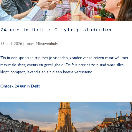
f
t
:
r
24 uur in Delft: Citytrip studenten
o
m
13 april 2026
|
|
Laura Nieuwenhuis
a
n
2
Zin in een spontane trip met je vrienden, zonder ver te reizen maar wél met
t
4
maximale sfeer, events en gezelligheid? Delft is precies zo’n stad waar alles
i
u
klopt: compact, levendig en altijd een beetje verrassend.
s
u
c
r
Ontdek 24 uur in Delft
h
i
e
n
s
D
t
e
a
l
d
f
s