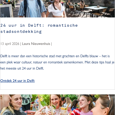
t
:
m
e
24 uur in Delft: romantische
t
stadsontdekking
k
i
13 april 2026
|
|
Laura Nieuwenhuis
n
d
2
Delft is meer dan een historische stad met grachten en Delfts blauw – het is
e
4
een plek waar cultuur, natuur en romantiek samenkomen. Met deze tips haal je
r
u
het meeste uit 24 uur in Delft.
e
u
n
r
Ontdek 24 uur in Delft
i
n
D
e
l