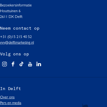
a
b
Bezoekersinformatie
i
g
Houttuinen 6
j
i
2611 DX Delft
d
n
e
Neem contact op
a
m
y
+31 (0)15 215 40 52
t
vvv@delftmarketing.nl
h
e
Volg ons op
?
V
F
T
Y
L
i
a
i
o
i
s
c
k
u
n
i
e
T
T
k
In Delft
t
b
o
u
e
D
o
k
b
d
Over ons
e
o
I
e
I
Pers en media
l
k
n
I
n