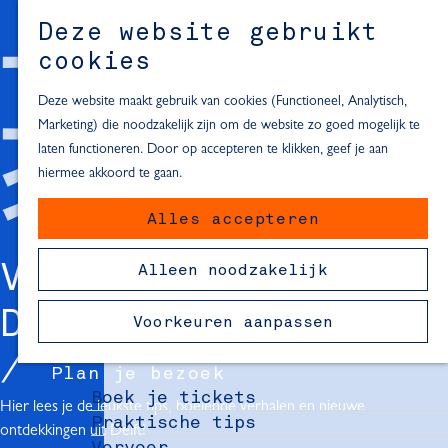
Alle locaties in Hartje Delft
Deze website gebruikt
Inspiratie voor een dagje Delft
M
cookies
e
In de regio
n
Deze website maakt gebruik van cookies (Functioneel, Analytisch,
Dagje naar het strand
u
Marketing) die noodzakelijk zijn om de website zo goed mogelijk te
Fietsen in de omgeving van Delft
laten functioneren. Door op accepteren te klikken, geef je aan
Must-see attracties in de buurt
hiermee akkoord te gaan.
van Delft
Alles accepteren
Blijven slapen
24 uur in Delft
VERHALEN UIT
Alleen noodzakelijk
48 uur in Delft
72 uur in Delft
DELFT
Voorkeuren aanpassen
Overnachtingslocaties in Delft
Plan je bezoek
Boek je tickets
Hier lees je de leukste tips, boeiende verhalen en nieuwe
Praktische tips
ontdekkingen uit Delft!
Vervoer