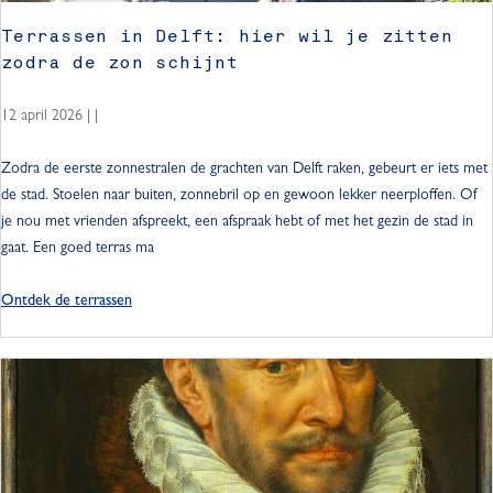
:
Terrassen in Delft: hier wil je zitten
W
zodra de zon schijnt
i
l
12 april 2026
|
|
l
e
T
Zodra de eerste zonnestralen de grachten van Delft raken, gebeurt er iets met
m
e
de stad. Stoelen naar buiten, zonnebril op en gewoon lekker neerploffen. Of
v
r
je nou met vrienden afspreekt, een afspraak hebt of met het gezin de stad in
a
r
gaat. Een goed terras ma
n
a
O
s
Ontdek de terrassen
r
s
a
e
n
n
j
i
e
n
D
e