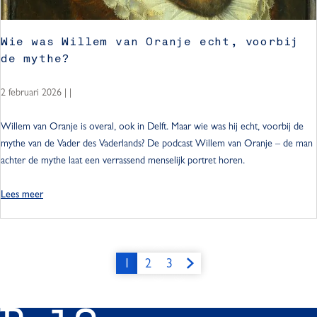
l
f
Wie was Willem van Oranje echt, voorbij
t
de mythe?
:
h
2 februari 2026
|
|
i
e
W
Willem van Oranje is overal, ook in Delft. Maar wie was hij echt, voorbij de
r
i
mythe van de Vader des Vaderlands? De podcast Willem van Oranje – de man
w
e
achter de mythe laat een verrassend menselijk portret horen.
i
w
l
a
Lees meer
j
s
e
W
z
i
i
l
1
2
3
t
H
G
G
G
l
t
u
a
a
a
e
e
m
i
n
n
n