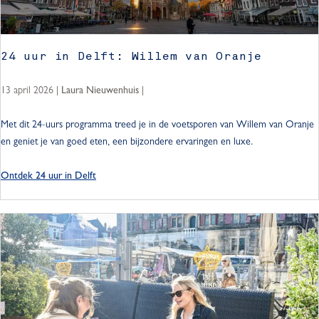
t
o
:
n
C
t
24 uur in Delft: Willem van Oranje
i
d
t
e
13 april 2026
|
|
Laura Nieuwenhuis
y
k
t
k
2
Met dit 24-uurs programma treed je in de voetsporen van Willem van Oranje
r
i
4
en geniet je van goed eten, een bijzondere ervaringen en luxe.
i
n
u
p
g
u
Ontdek 24 uur in Delft
s
r
t
i
u
n
d
D
e
e
n
l
t
f
e
t
n