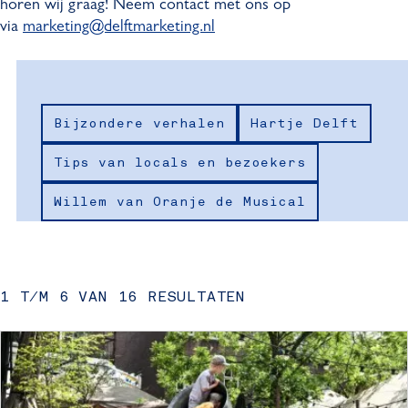
horen wij graag! Neem contact met ons op
via
marketing@delftmarketing.nl
W
Thema
Bijzondere verhalen
Hartje Delft
a
t
Tips van locals en bezoekers
z
Willem van Oranje de Musical
o
e
1 T/M 6 VAN 16 RESULTATEN
k
j
e