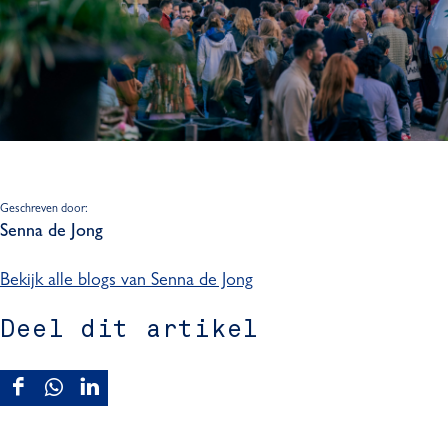
Geschreven door:
Senna de Jong
Bekijk alle blogs van Senna de Jong
Deel dit artikel
D
D
D
e
e
e
e
e
e