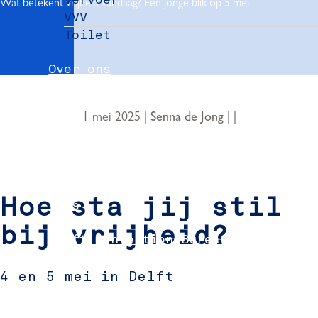
Wat betekent vrijheid vandaag? Een jonge blik op 5 mei
VVV
Toilet
Over ons
Nieuws
1 mei 2025
|
|
|
Senna de Jong
Partners
Evenement aanmelden
Hoe sta jij stil
Pers
bij vrijheid?
Delft Convention Bureau
4 en 5 mei in Delft