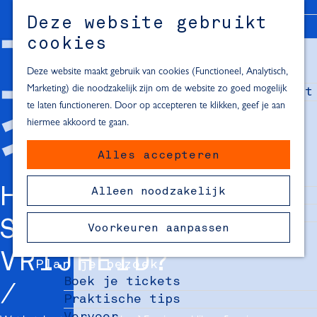
Alle locaties in Hartje Delft
Deze website gebruikt
Inspiratie voor een dagje Delft
M
cookies
e
In de regio
n
Deze website maakt gebruik van cookies (Functioneel, Analytisch,
Dagje naar het strand
u
Marketing) die noodzakelijk zijn om de website zo goed mogelijk
Fietsen in de omgeving van Delft
te laten functioneren. Door op accepteren te klikken, geef je aan
Must-see attracties in de buurt
hiermee akkoord te gaan.
van Delft
Alles accepteren
Blijven slapen
24 uur in Delft
HOE STA JIJ
Alleen noodzakelijk
48 uur in Delft
72 uur in Delft
STIL BIJ
Voorkeuren aanpassen
Overnachtingslocaties in Delft
VRIJHEID?
Plan je bezoek
Boek je tickets
Praktische tips
Vervoer