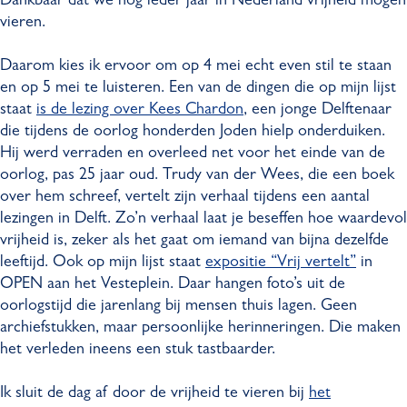
Dankbaar dat we nog ieder jaar in Nederland vrijheid mogen
vieren.
Daarom kies ik ervoor om op 4 mei echt even stil te staan
en op 5 mei te luisteren. Een van de dingen die op mijn lijst
staat
is de lezing over Kees Chardon
, een jonge Delftenaar
die tijdens de oorlog honderden Joden hielp onderduiken.
Hij werd verraden en overleed net voor het einde van de
oorlog, pas 25 jaar oud. Trudy van der Wees, die een boek
over hem schreef, vertelt zijn verhaal tijdens een aantal
lezingen in Delft. Zo’n verhaal laat je beseffen hoe waardevol
vrijheid is, zeker als het gaat om iemand van bijna dezelfde
leeftijd. Ook op mijn lijst staat
expositie “Vrij vertelt”
in
OPEN aan het Vesteplein. Daar hangen foto’s uit de
oorlogstijd die jarenlang bij mensen thuis lagen. Geen
archiefstukken, maar persoonlijke herinneringen. Die maken
het verleden ineens een stuk tastbaarder.
Ik sluit de dag af door de vrijheid te vieren bij
het