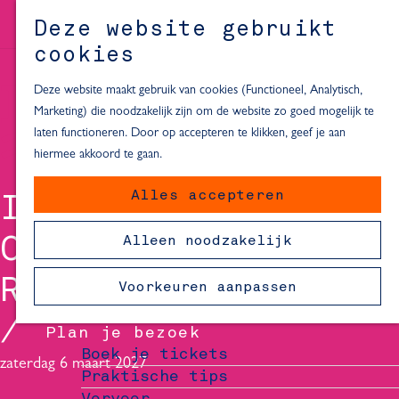
Alle locaties in Hartje Delft
Deze website gebruikt
Inspiratie voor een dagje Delft
M
cookies
e
In de regio
n
Deze website maakt gebruik van cookies (Functioneel, Analytisch,
Dagje naar het strand
u
Marketing) die noodzakelijk zijn om de website zo goed mogelijk te
Fietsen in de omgeving van Delft
laten functioneren. Door op accepteren te klikken, geef je aan
Must-see attracties in de buurt
hiermee akkoord te gaan.
van Delft
Alles accepteren
ISH DANCE
Blijven slapen
24 uur in Delft
COLLECTIVE -
Alleen noodzakelijk
48 uur in Delft
72 uur in Delft
RHYTHM & FLOW
Voorkeuren aanpassen
Overnachtingslocaties in Delft
Plan je bezoek
Boek je tickets
zaterdag 6 maart 2027
Praktische tips
Vervoer