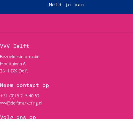
o
o
o
Meld je aan
p
p
p
F
W
L
a
h
i
c
a
n
e
t
k
b
s
e
VVV Delft
o
A
d
o
p
I
Bezoekersinformatie
k
p
n
Houttuinen 6
2611 DX Delft
Neem contact op
+31 (0)15 215 40 52
vvv@delftmarketing.nl
Volg ons op