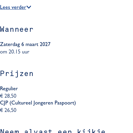
&
t
y
m
Lees verder
F
h
t
&
l
m
h
F
o
&
m
l
Wanneer
w
F
&
o
l
F
w
o
l
Zaterdag 6 maart 2027
w
o
om 20.15 uur
w
Prijzen
Regulier
€ 28,50
CJP (Cultureel Jongeren Paspoort)
€ 26,50
Neem alvast een kijkje