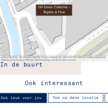
ISH Dance Collective -
Rhythm & Flow
Leaflet
|
Tiles © Esri - Esri, DeLorme, NAVTEQ, TomTom, Intermap, iPC, USGS, FAO, NPS, NRCAN, GeoBase, Kadaster NL,
Ordnance Survey, Esri Japan, METI, Esri China (Hong Kong), and the GIS User Community
In de buurt
Ook interessant
Ook op deze locatie
Ook leuk voor jou