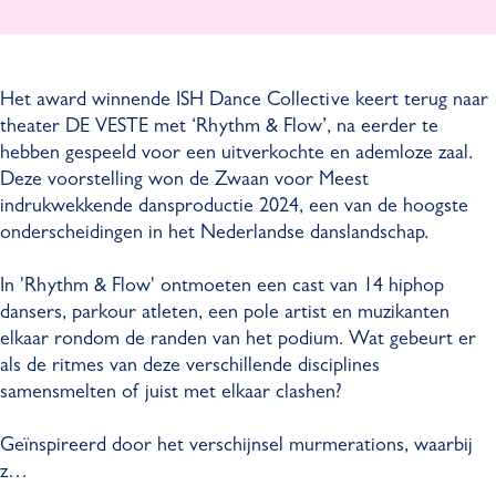
e
a
D
c
C
n
a
e
o
c
n
C
Het award winnende ISH Dance Collective keert terug naar
l
e
c
o
theater DE VESTE met ‘Rhythm & Flow’, na eerder te
l
C
e
l
hebben gespeeld voor een uitverkochte en ademloze zaal.
e
o
C
l
Deze voorstelling won de Zwaan voor Meest
c
l
o
e
indrukwekkende dansproductie 2024, een van de hoogste
t
l
l
c
onderscheidingen in het Nederlandse danslandschap.
i
e
l
t
v
c
e
i
In 'Rhythm & Flow' ontmoeten een cast van 14 hiphop
e
t
c
v
dansers, parkour atleten, een pole artist en muzikanten
-
i
t
e
elkaar rondom de randen van het podium. Wat gebeurt er
R
v
i
-
als de ritmes van deze verschillende disciplines
h
e
v
R
samensmelten of juist met elkaar clashen?
y
-
e
h
t
R
-
y
Geïnspireerd door het verschijnsel murmerations, waarbij
h
h
R
t
z…
m
y
h
h