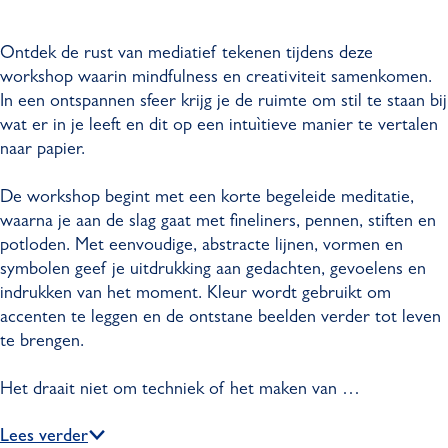
d
e
e
t
i
d
d
a
Ontdek de rust van mediatief tekenen tijdens deze
t
i
i
t
workshop waarin mindfulness en creativiteit samenkomen.
a
t
t
i
In een ontspannen sfeer krijg je de ruimte om stil te staan bij
t
a
a
e
wat er in je leeft en dit op een intuìtieve manier te vertalen
i
t
t
f
naar papier.
e
i
i
t
f
e
e
e
De workshop begint met een korte begeleide meditatie,
t
f
f
k
waarna je aan de slag gaat met fineliners, pennen, stiften en
e
t
t
e
potloden. Met eenvoudige, abstracte lijnen, vormen en
k
e
e
n
symbolen geef je uitdrukking aan gedachten, gevoelens en
e
k
k
e
indrukken van het moment. Kleur wordt gebruikt om
n
e
e
n
accenten te leggen en de ontstane beelden verder tot leven
e
n
n
w
te brengen.
n
e
e
o
w
n
n
r
Het draait niet om techniek of het maken van …
o
w
w
k
r
o
o
s
Lees verder