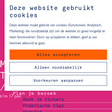
Alle locaties in Hartje Delft
Deze website gebruikt
Inspiratie voor een dagje Delft
M
cookies
e
In de regio
n
Deze website maakt gebruik van cookies (Functioneel, Analytisch,
Dagje naar het strand
u
Marketing) die noodzakelijk zijn om de website zo goed mogelijk te
Fietsen in de omgeving van Delft
laten functioneren. Door op accepteren te klikken, geef je aan
Must-see attracties in de buurt
hiermee akkoord te gaan.
van Delft
Alles accepteren
Blijven slapen
MEDITATIEF
24 uur in Delft
Alleen noodzakelijk
48 uur in Delft
TEKENEN WORKSHOP
72 uur in Delft
Voorkeuren aanpassen
Overnachtingslocaties in Delft
Plan je bezoek
t/m 17 juni
Boek je tickets
Praktische tips
Vervoer