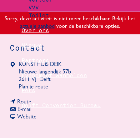
VVV
Toilet
Sorry, deze activiteit is niet meer beschikbaar. Bekijk het
actuele aanbod
voor de beschikbare opties.
Over ons
Nieuws
Contact
Partners
KUNSTHUIS DEIK
Nieuwe langendijk 57b
Evenement aanmelden
2611 VJ
Delft
n
Plan je route
Pers
a
n
a
Route
Delft Convention Bureau
a
n
r
E-mail
a
a
v
M
Website
r
a
a
e
M
r
n
d
e
M
M
i