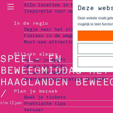
Alle locaties in Hartje Delft
Deze web
Inspiratie voor een dagje Delft
M
e
Deze website maakt gebru
In de regio
n
mogelijk te laten functi
Dagje naar het strand
u
Fietsen in de omgeving van Delft
Must-see attracties in de buurt 
Blijven slapen
SPEEL- EN
24 uur in Delft
48 uur in Delft
BEWEEGMIDDAG MET
72 uur in Delft
Overnachtingslocaties in Delft
HAAGLANDEN BEWEE
Plan je bezoek
Boek je tickets
t/m 12 juni
Praktische tips
Vervoer