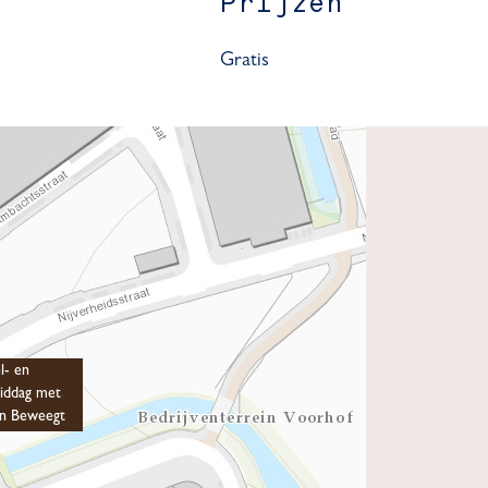
Prijzen
Gratis
l- en
iddag met
en Beweegt