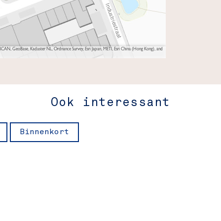
AN, GeoBase, Kadaster NL, Ordnance Survey, Esri Japan, METI, Esri China (Hong Kong), and
Ook interessant
Binnenkort