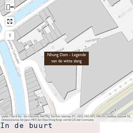
−
Nhung Dam - Legende
van de witte slang
Leaflet
|
Tiles © Esri - Esri, DeLorme, NAVTEQ, TomTom, Intermap, iPC, USGS, FAO, NPS, NRCAN, GeoBase, Kadaster NL,
Ordnance Survey, Esri Japan, METI, Esri China (Hong Kong), and the GIS User Community
In de buurt