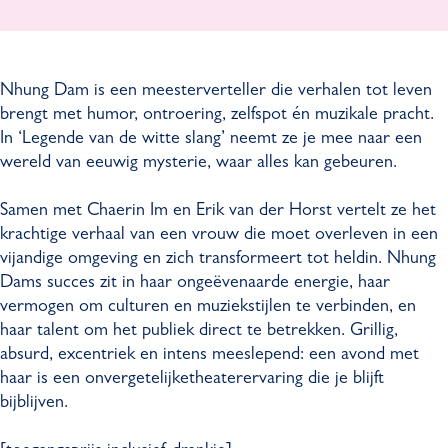
m
g
n
a
-
D
g
m
L
a
D
-
Nhung Dam is een meesterverteller die verhalen tot leven
e
m
a
L
brengt met humor, ontroering, zelfspot én muzikale pracht.
g
-
m
e
In ‘Legende van de witte slang’ neemt ze je mee naar een
e
L
-
g
wereld van eeuwig mysterie, waar alles kan gebeuren.
n
e
L
e
d
g
e
n
Samen met Chaerin Im en Erik van der Horst vertelt ze het
e
e
g
d
krachtige verhaal van een vrouw die moet overleven in een
v
n
e
e
vijandige omgeving en zich transformeert tot heldin. Nhung
a
d
n
v
Dams succes zit in haar ongeëvenaarde energie, haar
n
e
d
a
vermogen om culturen en muziekstijlen te verbinden, en
d
v
e
n
haar talent om het publiek direct te betrekken. Grillig,
e
a
v
d
absurd, excentriek en intens meeslepend: een avond met
w
n
a
e
haar is een onvergetelijketheaterervaring die je blijft
i
d
n
w
bijblijven.
t
e
d
i
t
w
e
t