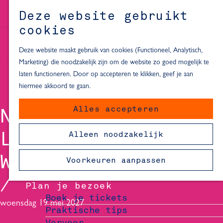
Alle locaties in Hartje Delft
Deze website gebruikt
Inspiratie voor een dagje Delft
M
cookies
e
In de regio
n
Deze website maakt gebruik van cookies (Functioneel, Analytisch,
Dagje naar het strand
u
Marketing) die noodzakelijk zijn om de website zo goed mogelijk te
Fietsen in de omgeving van Delft
laten functioneren. Door op accepteren te klikken, geef je aan
Must-see attracties in de buurt
hiermee akkoord te gaan.
van Delft
Alles accepteren
NHUNG DAM -
Blijven slapen
24 uur in Delft
LEGENDE VAN DE
Alleen noodzakelijk
48 uur in Delft
72 uur in Delft
WITTE SLANG
Voorkeuren aanpassen
Overnachtingslocaties in Delft
Plan je bezoek
Boek je tickets
woensdag 19 mei 2027
Praktische tips
Vervoer