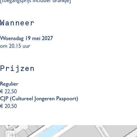
[toegangsprijs inclusief drankje]
e
i
w
t
s
t
i
e
l
t
t
s
Wanneer
a
e
t
l
n
s
e
a
g
l
s
n
Woensdag 19 mei 2027
a
l
g
om 20.15 uur
n
a
g
n
g
Prijzen
Regulier
€ 22,50
CJP (Cultureel Jongeren Paspoort)
€ 20,50
+