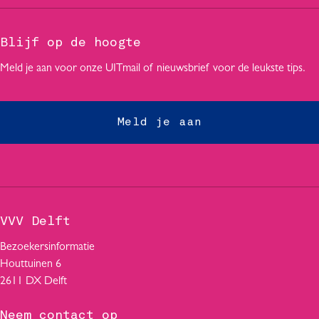
p
p
p
a
a
a
g
g
g
Blijf op de hoogte
i
i
i
Meld je aan voor onze UITmail of nieuwsbrief voor de leukste tips.
n
n
n
a
a
a
o
o
o
Meld je aan
p
p
p
F
W
L
a
h
i
c
a
n
e
t
k
b
s
e
VVV Delft
o
A
d
o
p
I
Bezoekersinformatie
k
p
n
Houttuinen 6
2611 DX Delft
Neem contact op