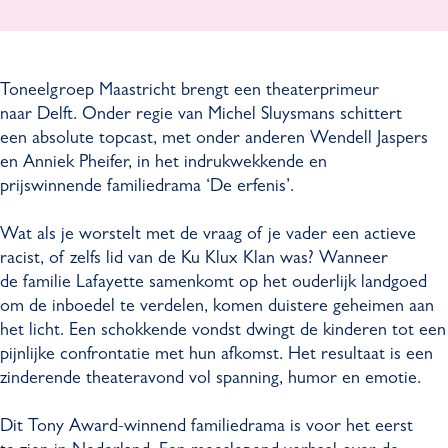
r
e
e
g
o
l
e
r
e
g
l
o
Toneelgroep Maastricht brengt een theaterprimeur
p
r
g
e
naar Delft. Onder regie van Michel Sluysmans schittert
M
o
r
p
een absolute topcast, met onder anderen Wendell Jaspers
a
e
o
M
en Anniek Pheifer, in het indrukwekkende en
a
p
e
a
prijswinnende familiedrama ‘De erfenis’.
s
M
p
a
t
a
M
s
Wat als je worstelt met de vraag of je vader een actieve
r
a
a
t
racist, of zelfs lid van de Ku Klux Klan was? Wanneer
i
s
a
r
de familie Lafayette samenkomt op het ouderlijk landgoed
c
t
s
i
om de inboedel te verdelen, komen duistere geheimen aan
h
r
t
c
het licht. Een schokkende vondst dwingt de kinderen tot een
t
i
r
h
pijnlijke confrontatie met hun afkomst. Het resultaat is een
-
c
i
t
zinderende theateravond vol spanning, humor en emotie.
D
h
c
-
e
t
h
D
Dit Tony Award-winnend familiedrama is voor het eerst
e
-
t
e