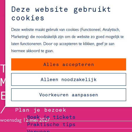
Alle locaties in Hartje Delft
Deze website gebruikt
Inspiratie voor een dagje Delft
M
cookies
e
In de regio
n
Deze website maakt gebruik van cookies (Functioneel, Analytisch,
Dagje naar het strand
u
Marketing) die noodzakelijk zijn om de website zo goed mogelijk te
Fietsen in de omgeving van Delft
laten functioneren. Door op accepteren te klikken, geef je aan
Must-see attracties in de buurt
hiermee akkoord te gaan.
van Delft
Alles accepteren
TONEELGROEP
Blijven slapen
24 uur in Delft
MAASTRICHT - DE
Alleen noodzakelijk
48 uur in Delft
72 uur in Delft
ERFENIS
Voorkeuren aanpassen
Overnachtingslocaties in Delft
Plan je bezoek
Boek je tickets
woensdag 12 mei 2027
Praktische tips
Vervoer