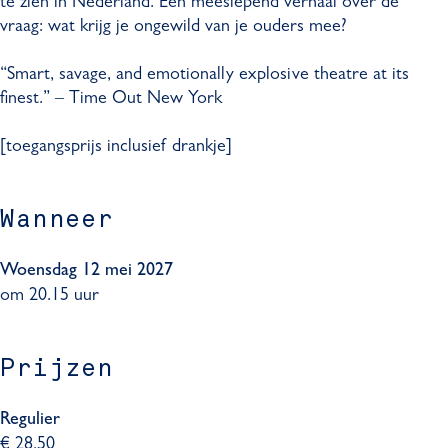
te zien in Nederland. Een meeslepend verhaal over de
r
D
-
e
vraag: wat krijg je ongewild van je ouders mee?
f
e
D
r
e
e
e
f
“Smart, savage, and emotionally explosive theatre at its
n
r
e
e
finest.” – Time Out New York
i
f
r
n
s
e
f
i
[toegangsprijs inclusief drankje]
n
e
s
i
n
s
i
Wanneer
s
Woensdag 12 mei 2027
om 20.15 uur
Prijzen
Regulier
€ 28,50