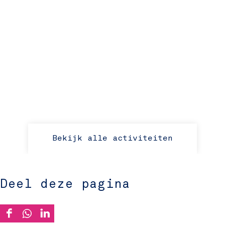
Bekijk alle activiteiten
Deel deze pagina
D
D
D