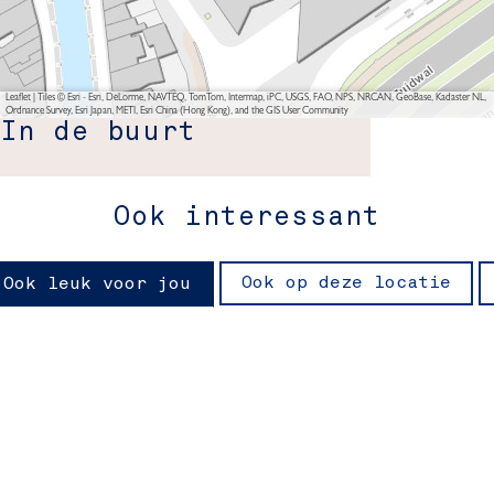
Leaflet
|
Tiles © Esri - Esri, DeLorme, NAVTEQ, TomTom, Intermap, iPC, USGS, FAO, NPS, NRCAN, GeoBase, Kadaster NL,
Ordnance Survey, Esri Japan, METI, Esri China (Hong Kong), and the GIS User Community
In de buurt
Ook interessant
Ook op deze locatie
Ook leuk voor jou