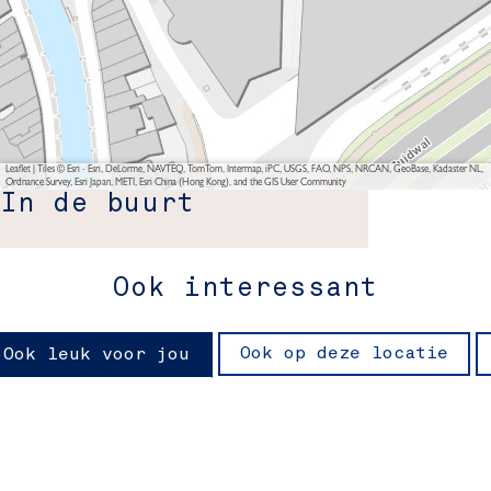
Leaflet
|
Tiles © Esri - Esri, DeLorme, NAVTEQ, TomTom, Intermap, iPC, USGS, FAO, NPS, NRCAN, GeoBase, Kadaster NL,
Ordnance Survey, Esri Japan, METI, Esri China (Hong Kong), and the GIS User Community
In de buurt
Ook interessant
Ook op deze locatie
Ook leuk voor jou