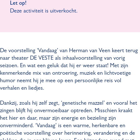
Let op!
a
a
m
v
Deze activiteit is uitverkocht.
n
n
a
a
V
v
n
n
e
a
v
V
e
n
a
e
n
V
n
e
De voorstelling ‘Vandaag’ van Herman van Veen keert terug
-
e
V
n
naar theater DE VESTE als inhaalvoorstelling van vorig
V
e
e
-
seizoen. En wat een geluk dat hij er weer staat! Met zijn
a
n
e
V
kenmerkende mix van ontroering, muziek en lichtvoetige
n
-
n
a
humor neemt hij je mee op een persoonlijke reis vol
d
V
-
n
verhalen en liedjes.
a
a
V
d
a
n
a
a
Dankzij, zoals hij zelf zegt, ‘genetische mazzel’ en vooral het
g
d
n
a
zingen blijft hij onvermoeibaar optreden. Misschien kraakt
a
d
g
het hier en daar, maar zijn energie en bezieling zijn
a
a
onverminderd. ‘Vandaag’ is een warme, herkenbare en
g
a
poëtische voorstelling over herinnering, verandering en de
g