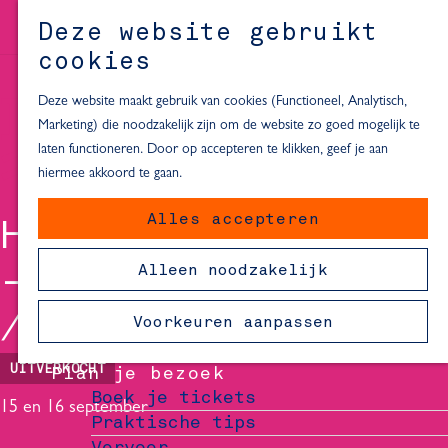
Alle locaties in Hartje Delft
Deze website gebruikt
Inspiratie voor een dagje Delft
M
cookies
e
In de regio
n
Deze website maakt gebruik van cookies (Functioneel, Analytisch,
Dagje naar het strand
u
Marketing) die noodzakelijk zijn om de website zo goed mogelijk te
Fietsen in de omgeving van Delft
laten functioneren. Door op accepteren te klikken, geef je aan
Must-see attracties in de buurt
hiermee akkoord te gaan.
van Delft
Alles accepteren
Blijven slapen
HERMAN VAN VEEN
24 uur in Delft
Alleen noodzakelijk
- VANDAAG
48 uur in Delft
72 uur in Delft
Voorkeuren aanpassen
Overnachtingslocaties in Delft
UITVERKOCHT
Plan je bezoek
Boek je tickets
15 en 16 september
Praktische tips
Vervoer