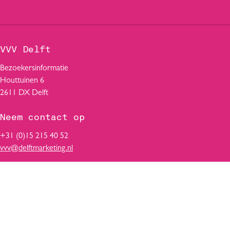
a
h
i
c
a
n
e
t
k
b
s
e
VVV Delft
o
A
d
o
p
I
Bezoekersinformatie
k
p
n
Houttuinen 6
2611 DX Delft
Neem contact op
+31 (0)15 215 40 52
vvv@delftmarketing.nl
Volg ons op
V
F
T
Y
L
i
a
i
o
i
s
c
k
u
n