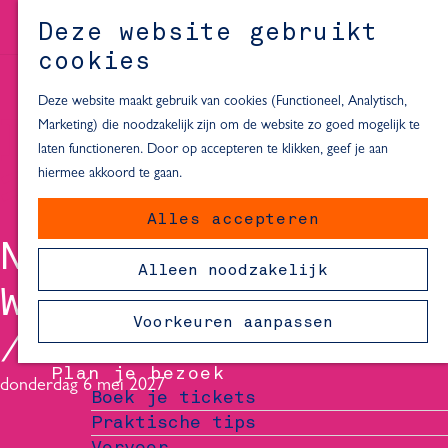
Alle locaties in Hartje Delft
Deze website gebruikt
Inspiratie voor een dagje Delft
M
cookies
e
In de regio
n
Deze website maakt gebruik van cookies (Functioneel, Analytisch,
Dagje naar het strand
u
Marketing) die noodzakelijk zijn om de website zo goed mogelijk te
Fietsen in de omgeving van Delft
laten functioneren. Door op accepteren te klikken, geef je aan
Must-see attracties in de buurt
hiermee akkoord te gaan.
van Delft
Alles accepteren
Blijven slapen
NASRDIN DCHAR -
24 uur in Delft
Alleen noodzakelijk
48 uur in Delft
WAT ALS...
72 uur in Delft
Voorkeuren aanpassen
Overnachtingslocaties in Delft
Plan je bezoek
donderdag 6 mei 2027
Boek je tickets
Praktische tips
Vervoer