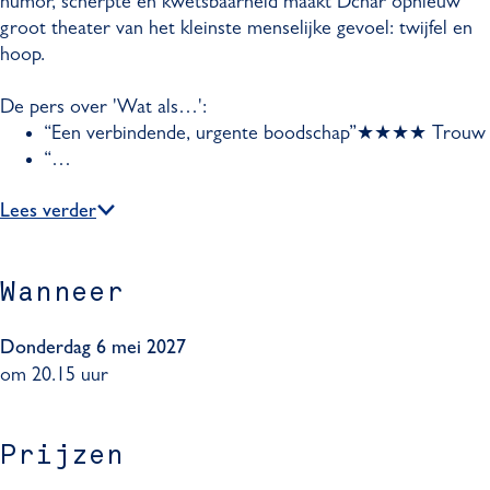
humor, scherpte en kwetsbaarheid maakt Dchar opnieuw
.
groot theater van het kleinste menselijke gevoel: twijfel en
hoop.
De pers over 'Wat als…':
“Een verbindende, urgente boodschap”★★★★ Trouw
“…
Lees verder
Wanneer
Donderdag 6 mei 2027
om 20.15 uur
Prijzen