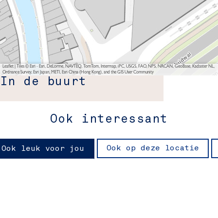
Leaflet
|
Tiles © Esri - Esri, DeLorme, NAVTEQ, TomTom, Intermap, iPC, USGS, FAO, NPS, NRCAN, GeoBase, Kadaster NL,
Ordnance Survey, Esri Japan, METI, Esri China (Hong Kong), and the GIS User Community
In de buurt
Ook interessant
Ook op deze locatie
Ook leuk voor jou