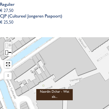
Regulier
€ 27,50
CJP (Cultureel Jongeren Paspoort)
€ 25,50
+
−
Nasrdin Dchar - Wat
als...