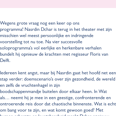
D
d
r
n
c
i
d
D
h
n
i
c
Wegens grote vraag nog een keer op ons
a
D
n
h
programma! Nasrdin Dchar is terug in het theater met zijn
r
c
D
a
misschien wel meest persoonlijke en indringende
-
h
c
r
voorstelling tot nu toe. Na vier succesvolle
W
a
h
-
soloprogramma’s vol eerlijke en herkenbare verhalen
a
r
a
W
bundelt hij opnieuw de krachten met regisseur Floris van
t
-
r
a
Delft.
a
W
-
t
l
a
W
a
Iedereen kent angst, maar bij Nasrdin gaat het hoofd net een
s
t
a
l
stap verder: doemscenario’s over zijn gezondheid, de wereld
.
a
t
s
en zelfs de vruchtenhagel in zijn
.
l
a
.
boodschappenmandje buitelen door elkaar heen. In Wat
.
s
l
.
als… neemt hij je mee in een geestige, confronterende en
.
s
.
ontroerende reis door dat chaotische binnenste. Wat is echt
.
.
om bang voor te zijn, en wat komt gewoon goed? Met
.
.