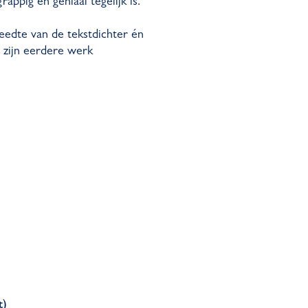
appig en geniaal tegelijk is.
reedte van de tekstdichter én
 zijn eerdere werk
t)