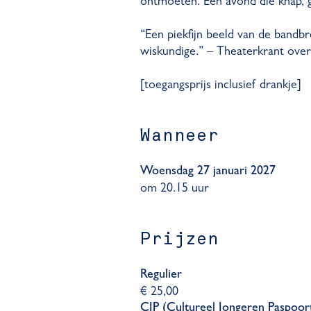
ontmoeten. Een avond die knap, gr
“Een piekfijn beeld van de bandb
wiskundige.” – Theaterkrant over
[toegangsprijs inclusief drankje]
Wanneer
Woensdag 27 januari 2027
om 20.15 uur
Prijzen
Regulier
€ 25,00
CJP (Cultureel Jongeren Paspoor