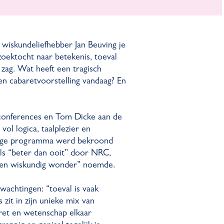
 wiskundeliefhebber Jan Beuving je
zoektocht naar betekenis, toeval
 zag. Wat heeft een tragisch
n cabaretvoorstelling vandaag? En
conferences en Tom Dicke aan de
ol logica, taalplezier en
rige programma werd bekroond
als “beter dan ooit” door NRC,
“een wiskundig wonder” noemde.
wachtingen: “toeval is vaak
 zit in zijn unieke mix van
aret en wetenschap elkaar