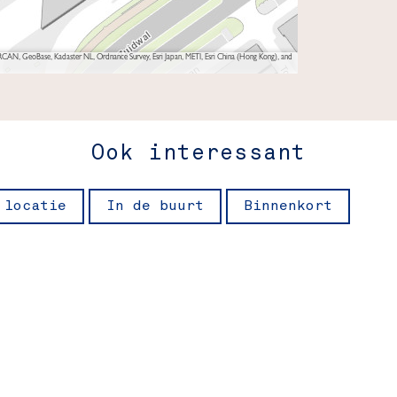
AN, GeoBase, Kadaster NL, Ordnance Survey, Esri Japan, METI, Esri China (Hong Kong), and
Ook interessant
 locatie
In de buurt
Binnenkort