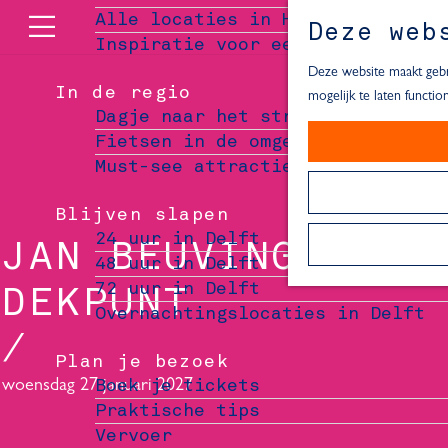
Alle locaties in Hartje Delft
Deze web
Inspiratie voor een dagje Delft
M
e
Deze website maakt gebru
In de regio
n
mogelijk te laten functi
Dagje naar het strand
u
Fietsen in de omgeving van Delft
Must-see attracties in de buurt 
Blijven slapen
24 uur in Delft
JAN BEUVING -
48 uur in Delft
72 uur in Delft
DEKPUNT
Overnachtingslocaties in Delft
Plan je bezoek
woensdag 27 januari 2027
Boek je tickets
Praktische tips
Vervoer