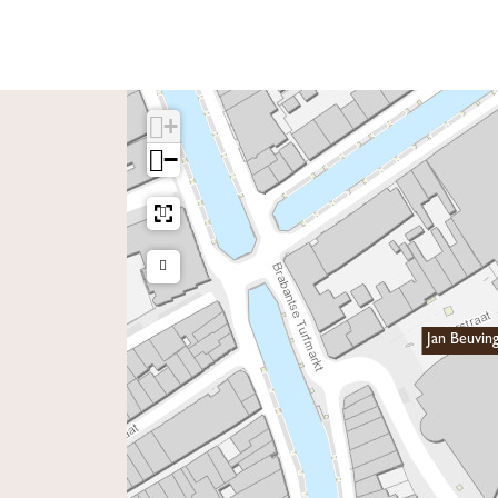
+
−
Jan Beuvin