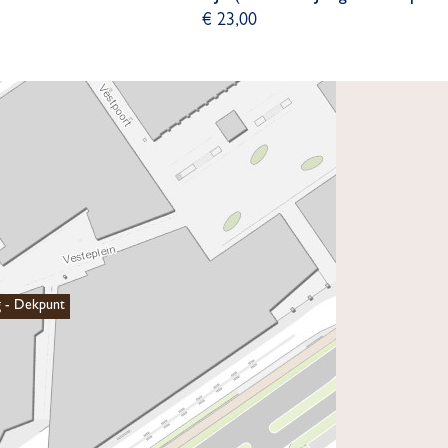
€ 23,00
g - Dekpunt