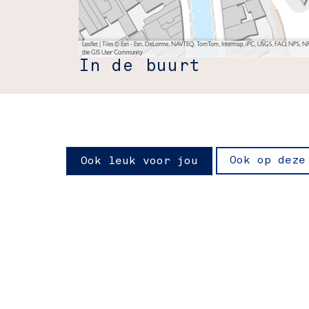
Leaflet
|
Tiles © Esri - Esri, DeLorme, NAVTEQ, TomTom, Intermap, iPC, USGS, FAO, NPS, NRC
the GIS User Community
In de buurt
Ook op deze
Ook leuk voor jou