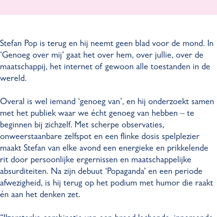
o
a
f
P
p
n
a
o
-
P
n
p
Stefan Pop is terug en hij neemt geen blad voor de mond. In
G
o
P
-
‘Genoeg over mij’ gaat het over hem, over jullie, over de
e
p
o
G
maatschappij, het internet of gewoon alle toestanden in de
n
-
p
e
wereld.
o
G
-
n
e
e
G
o
Overal is wel iemand ‘genoeg van’, en hij onderzoekt samen
g
n
e
e
met het publiek waar we écht genoeg van hebben – te
o
o
n
g
beginnen bij zichzelf. Met scherpe observaties,
v
e
o
o
onweerstaanbare zelfspot en een flinke dosis spelplezier
e
g
e
v
maakt Stefan van elke avond een energieke en prikkelende
r
o
g
e
rit door persoonlijke ergernissen en maatschappelijke
m
v
o
r
absurditeiten. Na zijn debuut ‘Popaganda’ en een periode
i
e
v
m
afwezigheid, is hij terug op het podium met humor die raakt
j
r
e
i
én aan het denken zet.
m
r
j
i
m