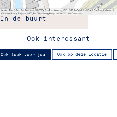
Leaflet
|
Tiles © Esri - Esri, DeLorme, NAVTEQ, TomTom, Intermap, iPC, USGS, FAO, NPS, NRCAN, GeoBase, Kadaster NL,
Ordnance Survey, Esri Japan, METI, Esri China (Hong Kong), and the GIS User Community
In de buurt
Ook interessant
Ook op deze locatie
Ook leuk voor jou