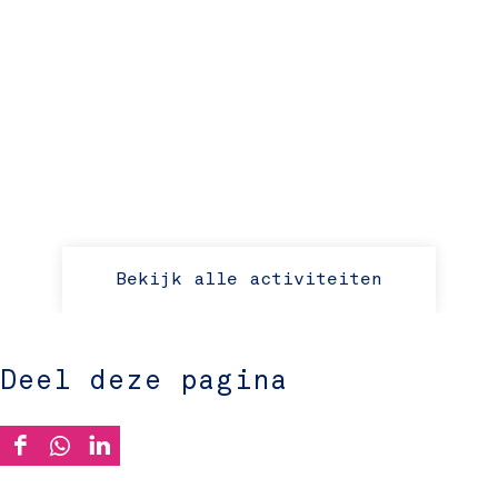
Bekijk alle activiteiten
Deel deze pagina
D
D
D
e
e
e