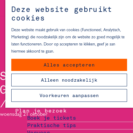
Alle locaties in Hartje Delft
Deze website gebruikt
Inspiratie voor een dagje Delft
M
cookies
e
In de regio
n
Deze website maakt gebruik van cookies (Functioneel, Analytisch,
Dagje naar het strand
u
Marketing) die noodzakelijk zijn om de website zo goed mogelijk te
Fietsen in de omgeving van Delft
laten functioneren. Door op accepteren te klikken, geef je aan
Must-see attracties in de buurt
hiermee akkoord te gaan.
van Delft
Alles accepteren
Blijven slapen
STEFAN POP -
24 uur in Delft
Alleen noodzakelijk
48 uur in Delft
GENOEG OVER MIJ
72 uur in Delft
Voorkeuren aanpassen
Overnachtingslocaties in Delft
Plan je bezoek
woensdag 21 oktober
Boek je tickets
Praktische tips
Vervoer