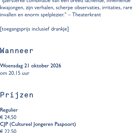
“IJzersterke combinatie van een breed lachende, innemende
j
i
kwajongen, zijn verhalen, scherpe observaties, irritaties, rare
j
invallen en enorm spelplezier.” – Theaterkrant
[toegangsprijs inclusief drankje]
Wanneer
Woensdag 21 oktober 2026
om 20.15 uur
Prijzen
Regulier
€ 24,50
CJP (Cultureel Jongeren Paspoort)
€ 22,50