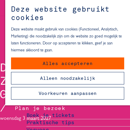
Alle locaties in Hartje Delft
Deze website gebruikt
Inspiratie voor een dagje Delft
M
cookies
e
In de regio
n
Deze website maakt gebruik van cookies (Functioneel, Analytisch,
Dagje naar het strand
u
Marketing) die noodzakelijk zijn om de website zo goed mogelijk te
Fietsen in de omgeving van Delft
laten functioneren. Door op accepteren te klikken, geef je aan
Must-see attracties in de buurt
hiermee akkoord te gaan.
van Delft
Alles accepteren
DIGGY DEX - DE
Blijven slapen
24 uur in Delft
ZOEKTOCHT NAAR
Alleen noodzakelijk
48 uur in Delft
72 uur in Delft
GELUK
Voorkeuren aanpassen
Overnachtingslocaties in Delft
Plan je bezoek
Boek je tickets
woensdag 3 maart 2027
Praktische tips
Vervoer