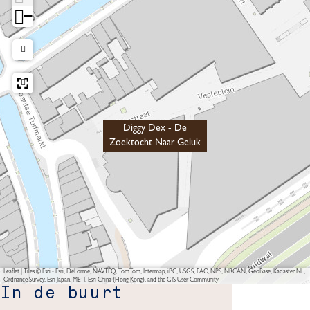
−
Diggy Dex - De
Zoektocht Naar Geluk
Leaflet
|
Tiles © Esri - Esri, DeLorme, NAVTEQ, TomTom, Intermap, iPC, USGS, FAO, NPS, NRCAN, GeoBase, Kadaster NL,
Ordnance Survey, Esri Japan, METI, Esri China (Hong Kong), and the GIS User Community
In de buurt