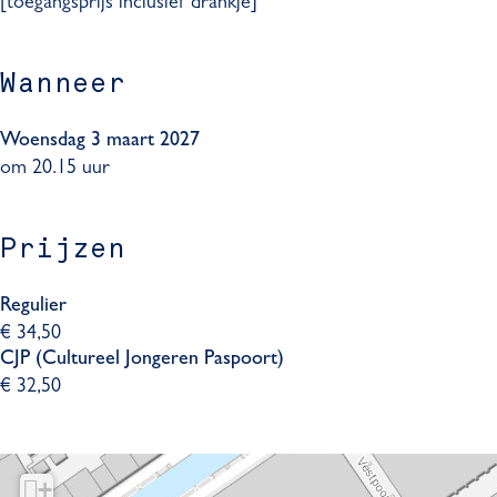
[toegangsprijs inclusief drankje]
e
a
a
G
l
r
a
e
u
G
r
l
Wanneer
k
e
G
u
l
e
k
u
l
Woensdag 3 maart 2027
k
u
om 20.15 uur
k
Prijzen
Regulier
€ 34,50
CJP (Cultureel Jongeren Paspoort)
€ 32,50
+