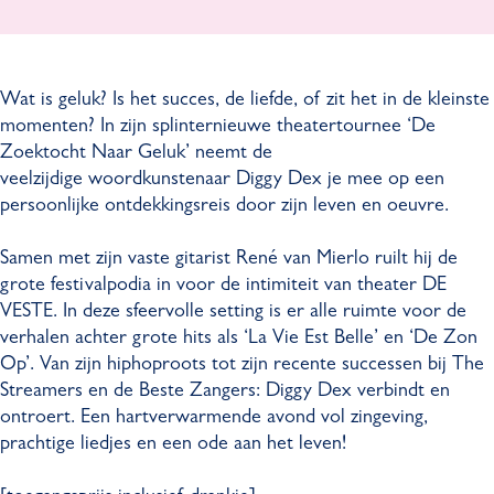
x
y
g
e
-
D
y
x
D
e
D
-
Wat is geluk? Is het succes, de liefde, of zit het in de kleinste
e
x
e
D
momenten? In zijn splinternieuwe theatertournee ‘De
Z
-
x
e
Zoektocht Naar Geluk’ neemt de
o
D
-
Z
veelzijdige woordkunstenaar Diggy Dex je mee op een
e
e
D
o
persoonlijke ontdekkingsreis door zijn leven en oeuvre.
k
Z
e
e
t
o
Z
k
Samen met zijn vaste gitarist René van Mierlo ruilt hij de
o
e
o
t
grote festivalpodia in voor de intimiteit van theater DE
c
k
e
o
VESTE. In deze sfeervolle setting is er alle ruimte voor de
h
t
k
c
verhalen achter grote hits als ‘La Vie Est Belle’ en ‘De Zon
t
o
t
h
Op’. Van zijn hiphoproots tot zijn recente successen bij The
N
c
o
t
Streamers en de Beste Zangers: Diggy Dex verbindt en
a
h
c
N
ontroert. Een hartverwarmende avond vol zingeving,
a
t
h
a
prachtige liedjes en een ode aan het leven!
r
N
t
a
G
a
N
r