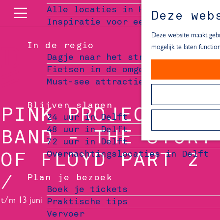
Alle locaties in Hartje Delft
Deze web
Inspiratie voor een dagje Delft
M
e
Deze website maakt gebru
In de regio
n
mogelijk te laten functi
Dagje naar het strand
u
Fietsen in de omgeving van Delft
Must-see attracties in de buurt 
Blijven slapen
PINK PROJECT THE
24 uur in Delft
48 uur in Delft
BAND - THE STORY
72 uur in Delft
Overnachtingslocaties in Delft
OF FLOYD PART 2
Plan je bezoek
Boek je tickets
t/m 13 juni
Praktische tips
Vervoer