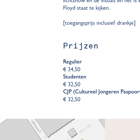
lichtshow en de visuals en het is e
Floyd staat te kijken.
[toegangsprijs inclusief drankje]
Prijzen
Regulier
€ 34,50
Studenten
€ 32,50
CJP (Cultureel Jongeren Paspoor
€ 32,50