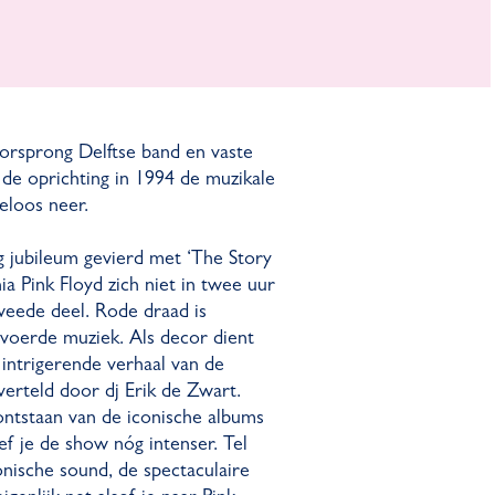
orsprong Delftse band en vaste
 de oprichting in 1994 de muzikale
eloos neer.
g jubileum gevierd met ‘The Story
ia Pink Floyd zich niet in twee uur
tweede deel. Rode draad is
gevoerde muziek. Als decor dient
intrigerende verhaal van de
verteld door dj Erik de Zwart.
ontstaan van de iconische albums
ef je de show nóg intenser. Tel
onische sound, de spectaculaire