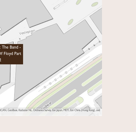
t The Band -
f Floyd Part
2
AN, GeoBase, Kadaster NL, Ordnance Survey, Esri Japan, METI, Esri China (Hong Kong), and