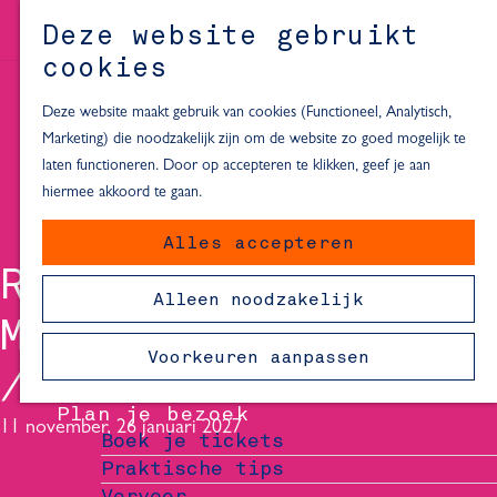
Alle locaties in Hartje Delft
Deze website gebruikt
Inspiratie voor een dagje Delft
M
cookies
e
In de regio
n
Deze website maakt gebruik van cookies (Functioneel, Analytisch,
Dagje naar het strand
u
Marketing) die noodzakelijk zijn om de website zo goed mogelijk te
Fietsen in de omgeving van Delft
laten functioneren. Door op accepteren te klikken, geef je aan
Must-see attracties in de buurt
hiermee akkoord te gaan.
van Delft
Alles accepteren
Blijven slapen
ROB KEMPS - LAAT
24 uur in Delft
Alleen noodzakelijk
48 uur in Delft
ME NIET ALLEEN
72 uur in Delft
Voorkeuren aanpassen
Overnachtingslocaties in Delft
Plan je bezoek
11 november, 26 januari 2027
Boek je tickets
Praktische tips
Vervoer