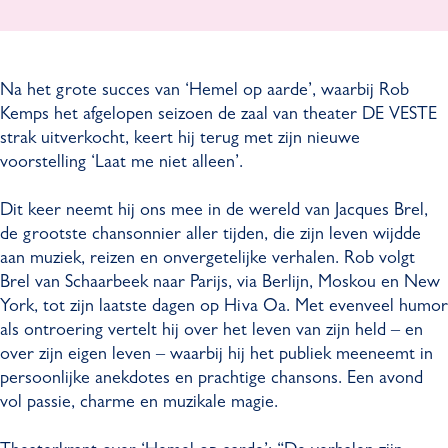
s
e
K
p
-
m
e
s
L
p
m
-
Na het grote succes van ‘Hemel op aarde’, waarbij Rob
a
s
p
L
Kemps het afgelopen seizoen de zaal van theater DE VESTE
a
-
s
a
strak uitverkocht, keert hij terug met zijn nieuwe
t
L
-
a
voorstelling ‘Laat me niet alleen’.
m
a
L
t
e
a
a
m
Dit keer neemt hij ons mee in de wereld van Jacques Brel,
n
t
a
e
de grootste chansonnier aller tijden, die zijn leven wijdde
i
m
t
n
aan muziek, reizen en onvergetelijke verhalen. Rob volgt
e
e
m
i
Brel van Schaarbeek naar Parijs, via Berlijn, Moskou en New
t
n
e
e
York, tot zijn laatste dagen op Hiva Oa. Met evenveel humor
a
i
n
t
als ontroering vertelt hij over het leven van zijn held – en
l
e
i
a
over zijn eigen leven – waarbij hij het publiek meeneemt in
l
t
e
l
persoonlijke anekdotes en prachtige chansons. Een avond
e
a
t
l
vol passie, charme en muzikale magie.
e
l
a
e
n
l
l
e