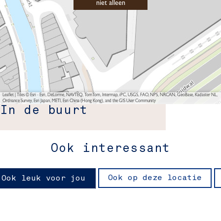
niet alleen
Leaflet
|
Tiles © Esri - Esri, DeLorme, NAVTEQ, TomTom, Intermap, iPC, USGS, FAO, NPS, NRCAN, GeoBase, Kadaster NL,
Ordnance Survey, Esri Japan, METI, Esri China (Hong Kong), and the GIS User Community
In de buurt
Ook interessant
Ook op deze locatie
Ook leuk voor jou