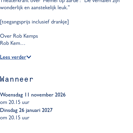
Theaterkrant over ‘Hemel op aarde’: “De verhalen zijn
e
l
n
wonderlijk en aanstekelijk leuk.”
e
e
n
e
[toegangsprijs inclusief drankje]
n
Over Rob Kemps
Rob Kem…
Lees verder
Wanneer
Woensdag 11 november 2026
om 20.15 uur
Dinsdag 26 januari 2027
om 20.15 uur