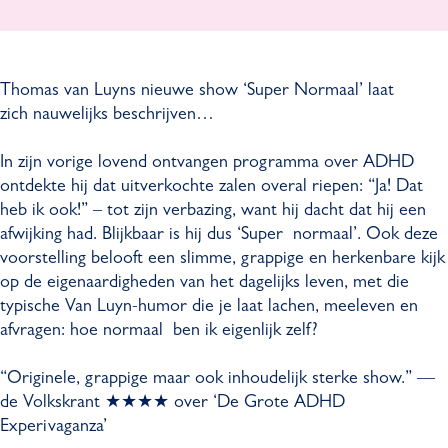
a
a
m
v
n
s
a
a
L
v
s
n
Thomas van Luyns nieuwe show ‘Super Normaal’ laat
u
a
v
L
zich nauwelijks beschrijven…
y
n
a
u
n
L
n
y
In zijn vorige lovend ontvangen programma over ADHD
-
u
L
n
ontdekte hij dat uitverkochte zalen overal riepen: “Ja! Dat
S
y
u
-
heb ik ook!” – tot zijn verbazing, want hij dacht dat hij een
u
n
y
S
afwijking had. Blijkbaar is hij dus ‘Super normaal’. Ook deze
p
-
n
u
voorstelling belooft een slimme, grappige en herkenbare kijk
e
S
-
p
op de eigenaardigheden van het dagelijks leven, met die
r
u
S
e
typische Van Luyn-humor die je laat lachen, meeleven en
n
p
u
r
afvragen: hoe normaal ben ik eigenlijk zelf?
o
e
p
n
r
r
e
o
“Originele, grappige maar ook inhoudelijk sterke show.” —
m
n
r
r
de Volkskrant ★★★★ over ‘De Grote ADHD
a
o
n
m
Experivaganza’
a
r
o
a