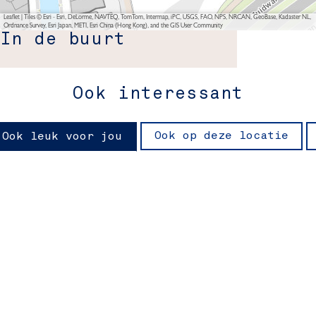
Leaflet
|
Tiles © Esri - Esri, DeLorme, NAVTEQ, TomTom, Intermap, iPC, USGS, FAO, NPS, NRCAN, GeoBase, Kadaster NL,
Ordnance Survey, Esri Japan, METI, Esri China (Hong Kong), and the GIS User Community
In de buurt
Ook interessant
Ook op deze locatie
Ook leuk voor jou