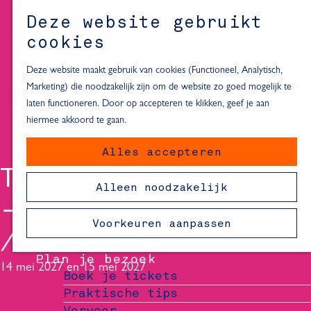
Alle locaties in Hartje Delft
Deze website gebruikt
Inspiratie voor een dagje Delft
M
cookies
e
In de regio
n
Deze website maakt gebruik van cookies (Functioneel, Analytisch,
Dagje naar het strand
u
Marketing) die noodzakelijk zijn om de website zo goed mogelijk te
Fietsen in de omgeving van Delft
laten functioneren. Door op accepteren te klikken, geef je aan
Must-see attracties in de buurt
hiermee akkoord te gaan.
van Delft
Alles accepteren
Blijven slapen
THOMAS VAN LUYN
24 uur in Delft
Alleen noodzakelijk
48 uur in Delft
- SUPER NORMAAL
72 uur in Delft
Voorkeuren aanpassen
Overnachtingslocaties in Delft
Plan je bezoek
14 mei 2027 en 15 mei 2027
Boek je tickets
Praktische tips
Vervoer