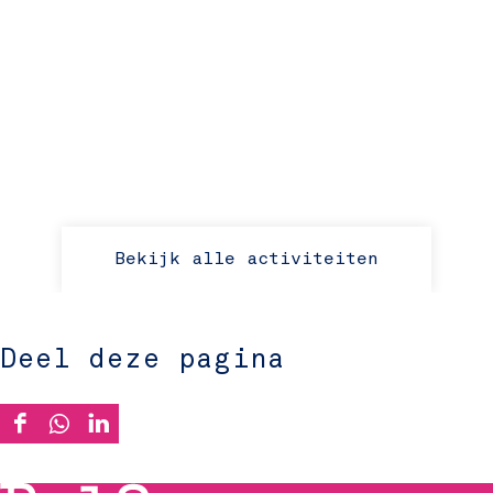
Bekijk alle activiteiten
Deel deze pagina
D
D
D
e
e
e
e
e
e