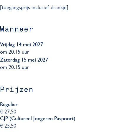
l
m
r
a
[toegangsprijs inclusief drankje]
a
m
l
a
a
l
a
Wanneer
l
Vrijdag 14 mei 2027
om 20.15 uur
Zaterdag 15 mei 2027
om 20.15 uur
Prijzen
Regulier
€ 27,50
CJP (Cultureel Jongeren Paspoort)
€ 25,50