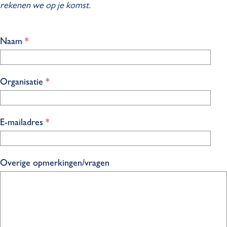
rekenen we op je komst.
v
Naam
*
e
r
p
v
Organisatie
*
l
e
i
r
c
p
v
E-mailadres
*
h
l
e
t
i
r
c
p
Overige opmerkingen/vragen
h
l
t
i
c
h
t