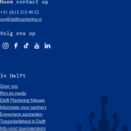
Neem contact op
+31 (0)15 215 40 52
vvv@delftmarketing.nl
Volg ons op
V
F
T
Y
L
i
a
i
o
i
s
c
k
u
n
i
e
T
T
k
In Delft
t
b
o
u
e
D
o
k
b
d
Over ons
e
o
I
e
I
Pers en media
l
k
n
I
n
Delft Marketing Nieuws
f
I
D
n
I
Informatie voor partners
t
n
e
D
n
Evenement aanmelden
D
l
e
D
Toegankelijkheid in Delft
e
f
l
e
Info voor touroperators