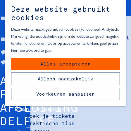
Alle locaties in Hartje Delft
Deze website gebruikt
Inspiratie voor een dagje Delft
M
cookies
e
In de regio
n
Deze website maakt gebruik van cookies (Functioneel, Analytisch,
Dagje naar het strand
u
Marketing) die noodzakelijk zijn om de website zo goed mogelijk
Fietsen in de omgeving van Delft
te laten functioneren. Door op accepteren te klikken, geef je aan
Must-see attracties in de buurt
hiermee akkoord te gaan.
van Delft
Alles accepteren
Blijven slapen
24 uur in Delft
AANMELD-
Alleen noodzakelijk
48 uur in Delft
72 uur in Delft
FORMULIER
Voorkeuren aanpassen
Overnachtingslocaties in Delft
AFSLUITING
Plan je bezoek
Boek je tickets
DELFTSE
Praktische tips
Vervoer