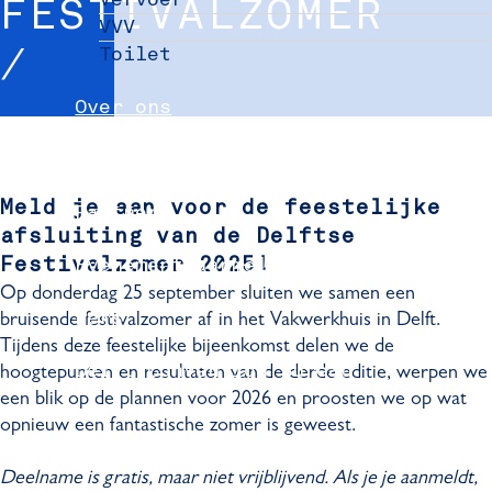
FESTIVALZOMER
VVV
Toilet
Over ons
Nieuws
Meld je aan voor de feestelijke
Partners
afsluiting van de Delftse
Evenement aanmelden
Festivalzomer 2025!
Op donderdag 25 september sluiten we samen een
Pers
bruisende festivalzomer af in het Vakwerkhuis in Delft.
Tijdens deze feestelijke bijeenkomst delen we de
Delft Convention Bureau
hoogtepunten en resultaten van de derde editie, werpen we
een blik op de plannen voor 2026 en proosten we op wat
opnieuw een fantastische zomer is geweest.
Deelname is gratis, maar niet vrijblijvend. Als je je aanmeldt,