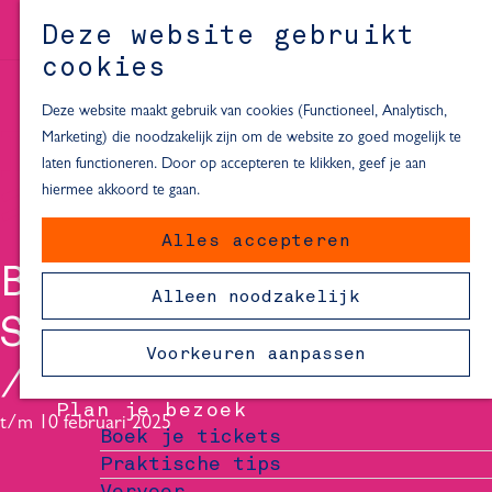
Alle locaties in Hartje Delft
Deze website gebruikt
Inspiratie voor een dagje Delft
M
cookies
e
In de regio
n
Deze website maakt gebruik van cookies (Functioneel, Analytisch,
Dagje naar het strand
u
Marketing) die noodzakelijk zijn om de website zo goed mogelijk te
Fietsen in de omgeving van Delft
laten functioneren. Door op accepteren te klikken, geef je aan
Must-see attracties in de buurt
hiermee akkoord te gaan.
van Delft
Alles accepteren
Blijven slapen
BELEEF VERMEER -
24 uur in Delft
Alleen noodzakelijk
48 uur in Delft
SOMETHING EXTRA
72 uur in Delft
Voorkeuren aanpassen
Overnachtingslocaties in Delft
Plan je bezoek
t/m 10 februari 2025
Boek je tickets
Praktische tips
Vervoer