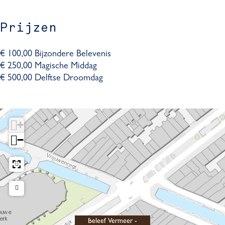
t
E
g
n
t
r
x
E
g
r
a
t
x
E
a
Prijzen
r
t
x
a
r
t
€ 100,00 Bijzondere Belevenis
a
r
€ 250,00 Magische Middag
a
€ 500,00 Delftse Droomdag
+
−
Beleef Vermeer -