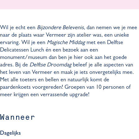
e
f
e
e
e
r
V
f
e
r
m
e
V
f
m
Wil je echt een
Bijzondere Belevenis
, dan nemen we je mee
e
r
e
V
e
naar de plaats waar Vermeer zijn atelier was, een unieke
e
m
r
e
e
ervaring. Wil je een
Magische Middag
met een Delftse
r
e
m
r
r
Delicatessen Lunch én een bezoek aan een
-
e
e
m
-
monument/museum dan ben je hier ook aan het goede
S
r
e
e
S
adres. Bij de
Delftse Droomdag
beleef je alle aspecten van
o
-
r
e
o
het leven van Vermeer en maak je iets onvergetelijks mee.
m
S
-
r
m
Met alle toeters en bellen en natuurlijk komt de
e
o
S
-
e
paardenkoets voorgereden! Groepen van 10 personen of
t
m
o
S
t
meer krijgen een verrassende upgrade!
h
e
m
o
h
i
t
e
m
i
n
h
t
e
n
Wanneer
g
i
h
t
g
E
n
i
h
E
x
g
n
i
x
Dagelijks