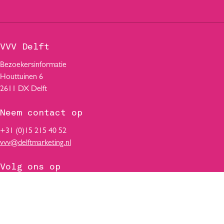
a
h
i
c
a
n
e
t
k
b
s
e
VVV Delft
o
A
d
o
p
I
Bezoekersinformatie
k
p
n
Houttuinen 6
2611 DX Delft
Neem contact op
+31 (0)15 215 40 52
vvv@delftmarketing.nl
Volg ons op
V
F
T
Y
L
i
a
i
o
i
s
c
k
u
n