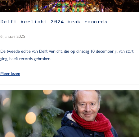
e
a
n
r
n
r
D
a
m
d
l
e
a
e
e
Delft Verlicht 2024 brak records
i
l
n
t
w
c
f
!
2
i
6 januari 2025
|
|
h
t
8
n
t
V
e
t
D
De tweede editie van Delft Verlicht, die op dinsdag 10 december jl. van start
2
e
L
e
e
ging, heeft records gebroken.
0
r
i
r
l
2
l
c
m
f
o
Meer lezen
5
i
h
e
t
v
c
t
t
V
e
h
j
2
e
r
t
e
8
r
D
2
s
e
l
e
0
a
L
i
l
2
v
i
c
f
5
o
c
h
t
n