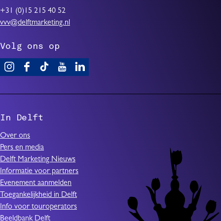
z
t
r
1
+31 (0)15 215 40 52
e
l
0
vvv@delftmarketing.nl
t
i
d
t
c
Volg ons op
e
e
h
c
n
t
e
V
F
T
Y
L
’
t
m
i
a
i
o
i
e
b
s
c
k
u
n
z
e
i
e
T
T
k
e
r
In Delft
t
b
o
u
e
t
D
o
k
b
d
t
Over ons
e
o
I
e
I
e
Pers en media
l
k
n
I
n
n
Delft Marketing Nieuws
f
I
D
n
I
’
Informatie voor partners
t
n
e
D
n
Evenement aanmelden
D
l
e
D
Toegankelijkheid in Delft
e
f
l
e
Info voor touroperators
l
t
f
l
Beeldbank Delft