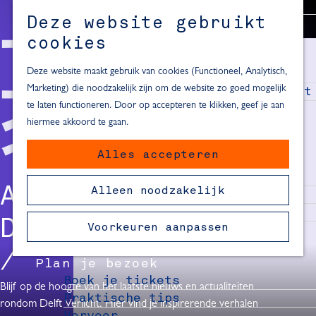
Alle locaties in Hartje Delft
Deze website gebruikt
Inspiratie voor een dagje Delft
M
cookies
e
In de regio
n
Deze website maakt gebruik van cookies (Functioneel, Analytisch,
Dagje naar het strand
u
Marketing) die noodzakelijk zijn om de website zo goed mogelijk
Fietsen in de omgeving van Delft
te laten functioneren. Door op accepteren te klikken, geef je aan
Must-see attracties in de buurt
hiermee akkoord te gaan.
van Delft
Alles accepteren
Blijven slapen
24 uur in Delft
ACTUEEL NIEUWS
Alleen noodzakelijk
48 uur in Delft
72 uur in Delft
DELFT VERLICHT
Voorkeuren aanpassen
Overnachtingslocaties in Delft
Plan je bezoek
Boek je tickets
Blijf op de hoogte van het laatste nieuws en actualiteiten
Praktische tips
rondom Delft Verlicht. Hier vind je inspirerende verhalen
Vervoer