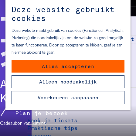
Alle locaties in Hartje Delft
Deze website gebruikt
Inspiratie voor een dagje Delft
M
cookies
e
In de regio
n
Deze website maakt gebruik van cookies (Functioneel, Analytisch,
Dagje naar het strand
u
Marketing) die noodzakelijk zijn om de website zo goed mogelijk
Fietsen in de omgeving van Delft
te laten functioneren. Door op accepteren te klikken, geef je aan
Must-see attracties in de buurt
hiermee akkoord te gaan.
van Delft
Alles accepteren
Blijven slapen
24 uur in Delft
ADVENT
Alleen noodzakelijk
48 uur in Delft
72 uur in Delft
KALENDER 10
Voorkeuren aanpassen
Overnachtingslocaties in Delft
Plan je bezoek
Boek je tickets
Cadeaubon van Summe
Praktische tips
Vervoer