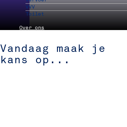
VVV
Toilet
Over ons
Nieuws
Vandaag maak je
Partners
kans op...
Evenement aanmelden
Pers
Delft Convention Bureau