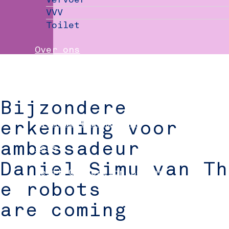
VVV
Toilet
Over ons
Nieuws
Partners
Bijzondere
Evenement aanmelden
erkenning voor
ambassadeur
Pers
Daniel Simu van Th
Delft Convention Bureau
e robots
are coming