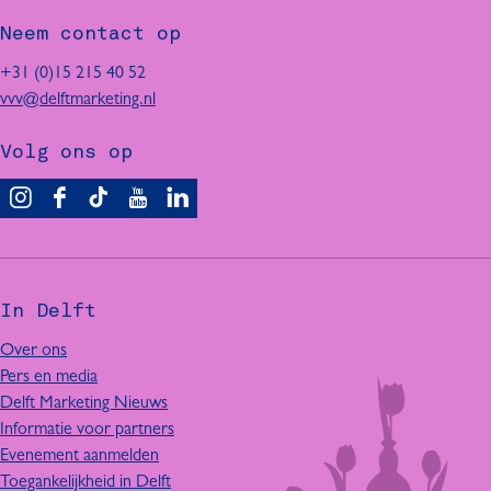
Neem contact op
+31 (0)15 215 40 52
vvv@delftmarketing.nl
Volg ons op
V
F
T
Y
L
i
a
i
o
i
s
c
k
u
n
i
e
T
T
k
In Delft
t
b
o
u
e
D
o
k
b
d
Over ons
e
o
I
e
I
Pers en media
l
k
n
I
n
Delft Marketing Nieuws
f
I
D
n
I
Informatie voor partners
t
n
e
D
n
Evenement aanmelden
D
l
e
D
Toegankelijkheid in Delft