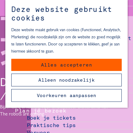
Alle locaties in Hartje Delft
Deze website gebruikt
Inspiratie voor een dagje Delft
M
cookies
e
In de regio
n
Deze website maakt gebruik van cookies (Functioneel, Analytisch,
Dagje naar het strand
u
Marketing) die noodzakelijk zijn om de website zo goed mogelijk
Fietsen in de omgeving van Delft
te laten functioneren. Door op accepteren te klikken, geef je aan
Must-see attracties in de buurt
hiermee akkoord te gaan.
van Delft
Alles accepteren
Blijven slapen
24 uur in Delft
DANIEL SIMU
Alleen noodzakelijk
48 uur in Delft
72 uur in Delft
Voorkeuren aanpassen
Overnachtingslocaties in Delft
Bijzondere erkenning voor ambassadeur Daniel Simu van
Plan je bezoek
The robots are coming
Boek je tickets
Praktische tips
Vervoer