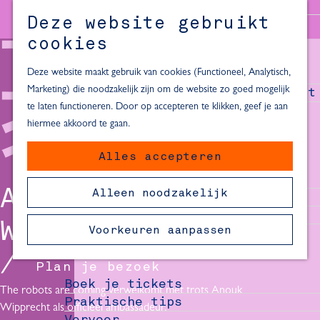
Alle locaties in Hartje Delft
Deze website gebruikt
Inspiratie voor een dagje Delft
M
cookies
e
In de regio
n
Deze website maakt gebruik van cookies (Functioneel, Analytisch,
Dagje naar het strand
u
Marketing) die noodzakelijk zijn om de website zo goed mogelijk
Fietsen in de omgeving van Delft
te laten functioneren. Door op accepteren te klikken, geef je aan
Must-see attracties in de buurt
hiermee akkoord te gaan.
van Delft
Alles accepteren
Blijven slapen
24 uur in Delft
ANOUK
Alleen noodzakelijk
48 uur in Delft
72 uur in Delft
WIPPRECHT
Voorkeuren aanpassen
Overnachtingslocaties in Delft
Plan je bezoek
Boek je tickets
The robots are coming verwelkomt met trots Anouk
Praktische tips
Wipprecht als officieel ambassadeur.
Vervoer