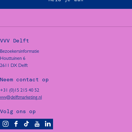
VVV Delft
Bezoekersinformatie
Houttuinen 6
2611 DX Delft
Neem contact op
+31 (0)15 215 40 52
vvv@delftmarketing.nl
Volg ons op
V
F
T
Y
L