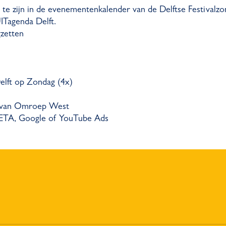
e zijn in de evenementenkalender van de Delftse Festivalzo
UITagenda Delft.
gzetten
elft op Zondag (4x)
rs van Omroep West
META, Google of YouTube Ads