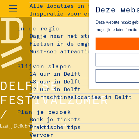
Alle locaties in Hartje Delft
Deze web
Inspiratie voor een dagje Delft
M
e
Deze website maakt gebru
In de regio
n
mogelijk te laten functi
Dagje naar het strand
u
Fietsen in de omgeving van Delft
Must-see attracties in de buurt 
Blijven slapen
24 uur in Delft
48 uur in Delft
DELFTSE
72 uur in Delft
Overnachtingslocaties in Delft
FESTIVALZOMER
Plan je bezoek
Boek je tickets
Laat jij Delft bruisen deze zomer?
Praktische tips
Vervoer