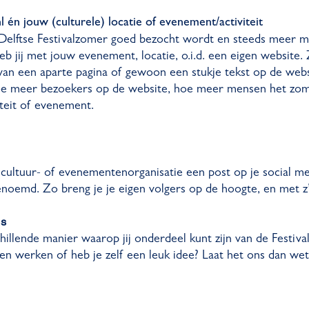
én jouw (culturele) locatie of evenement/activiteit
Delftse Festivalzomer goed bezocht wordt en steeds meer 
b jij met jouw evenement, locatie, o.i.d. een eigen website. 
n een aparte pagina of gewoon een stukje tekst op de websit
oe meer bezoekers op de website, hoe meer mensen het zom
iteit of evenement.
ls cultuur- of evenementenorganisatie een post op je social m
enoemd. Zo breng je je eigen volgers op de hoogte, en met z
es
hillende manier waarop jij onderdeel kunt zijn van de Festiva
len werken of heb je zelf een leuk idee? Laat het ons dan we