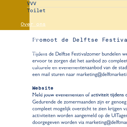
VVV
Toilet
Over ons
Nieuws
Promoot de Delftse Festiv
Partners
Tijdens de Delftse Festivalzomer bundelen
ervoor te zorgen dat het aanbod zo compleet 
Evenement aanmelden
culturele en evenementenaanbod van de stad, z
een mail sturen naar marketing@delftmarketi
Pers
Website
Delft Convention Bureau
Meld jouw evenementen of activiteit tijdens 
Gedurende de zomermaanden zijn er genoeg l
compleet mogelijk overzicht te zien krijgen v
activiteiten worden aangemeld op de UITagend
doorgegeven worden via marketing@delftmar