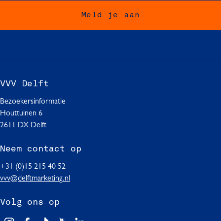
o
o
o
p
p
p
Meld je aan
F
W
L
a
h
i
c
a
n
e
t
k
b
s
e
o
A
d
VVV Delft
o
p
I
Bezoekersinformatie
k
p
n
Houttuinen 6
2611 DX Delft
Neem contact op
+31 (0)15 215 40 52
vvv@delftmarketing.nl
Volg ons op