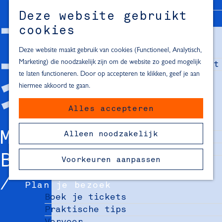
Alle locaties in Hartje Delft
Deze website gebruikt
Inspiratie voor een dagje Delft
M
cookies
e
In de regio
n
Deze website maakt gebruik van cookies (Functioneel, Analytisch,
Dagje naar het strand
u
Marketing) die noodzakelijk zijn om de website zo goed mogelijk
Fietsen in de omgeving van Delft
te laten functioneren. Door op accepteren te klikken, geef je aan
Must-see attracties in de buurt
hiermee akkoord te gaan.
van Delft
Alles accepteren
Blijven slapen
24 uur in Delft
MARKETING
Alleen noodzakelijk
48 uur in Delft
72 uur in Delft
BINNENSTAD
Voorkeuren aanpassen
Overnachtingslocaties in Delft
Plan je bezoek
Boek je tickets
Praktische tips
Vervoer