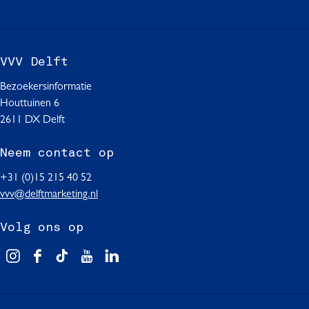
a
h
i
c
a
n
e
t
k
b
s
e
VVV Delft
o
A
d
o
p
I
Bezoekersinformatie
k
p
n
Houttuinen 6
2611 DX Delft
Neem contact op
+31 (0)15 215 40 52
vvv@delftmarketing.nl
Volg ons op
V
F
T
Y
L
i
a
i
o
i
s
c
k
u
n