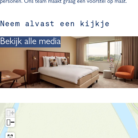
personen. Ons team maakt graag een voorstel op maat.
*
A
t
f
*
*
4
A
t
*
*
*
4
A
*
Neem alvast een kijkje
*
*
*
4
*
*
*
*
*
*
*
Bekijk alle media
*
*
*
+
−