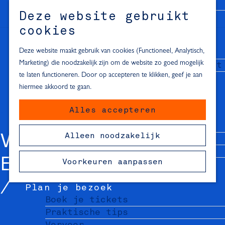
Alle locaties in Hartje Delft
Deze website gebruikt
Inspiratie voor een dagje Delft
M
cookies
e
In de regio
n
Deze website maakt gebruik van cookies (Functioneel, Analytisch,
Dagje naar het strand
u
Marketing) die noodzakelijk zijn om de website zo goed mogelijk
Fietsen in de omgeving van Delft
te laten functioneren. Door op accepteren te klikken, geef je aan
Must-see attracties in de buurt
hiermee akkoord te gaan.
van Delft
Alles accepteren
Blijven slapen
24 uur in Delft
Alleen noodzakelijk
VAN DER VALK HOT
48 uur in Delft
72 uur in Delft
EL DELFT A4 ****
Voorkeuren aanpassen
Overnachtingslocaties in Delft
Plan je bezoek
Boek je tickets
Praktische tips
Vervoer