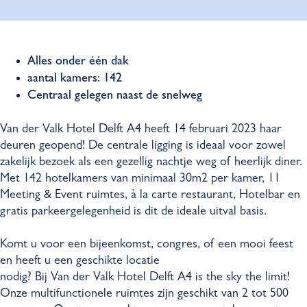
e
d
V
r
e
d
V
a
r
e
a
Alles onder één dak
l
V
r
l
aantal kamers: 142
k
a
V
k
l
a
V
Centraal gelegen naast de snelweg
H
k
l
a
H
Van der Valk Hotel Delft A4 heeft 14 februari 2023 haar
o
k
l
o
deuren geopend! De centrale ligging is ideaal voor zowel
t
H
k
t
zakelijk bezoek als een gezellig nachtje weg of heerlijk diner.
e
o
H
e
Met 142 hotelkamers van minimaal 30m2 per kamer, 11
l
t
o
H
l
Meeting & Event ruimtes, à la carte restaurant, Hotelbar en
D
e
t
o
D
gratis parkeergelegenheid is dit de ideale uitval basis.
e
l
e
t
e
l
D
l
e
l
Komt u voor een bijeenkomst, congres, of een mooi feest
f
e
D
l
f
en heeft u een geschikte locatie
t
l
e
D
t
nodig? Bij Van der Valk Hotel Delft A4 is the sky the limit!
A
f
l
e
A
Onze multifunctionele ruimtes zijn geschikt van 2 tot 500
4
t
f
l
4