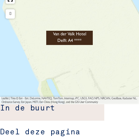
Van der Valk Hotel
Delft A4 ****
Leaflet
|
Tiles © Esri - Esri, DeLorme, NAVTEQ, TomTom, Intermap, iPC, USGS, FAO, NPS, NRCAN, GeoBase, Kadaster NL,
Ordnance Survey, Esri Japan, METI, Esri China (Hong Kong), and the GIS User Community
In de buurt
Deel deze pagina